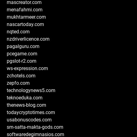
mascreator.com
menafahmi.com
mukhtarmeer.com
nascartoday.com
nqted.com
nzdriverlicence.com
pagalguru.com
pcegame.com
pgslot-r2.com
ws-expression.com
zchotels.com
zepfo.com
technologynews5.com
teknoeduka.com
thenews-blog.com
todaycryptotimes.com
usabonuscodes.com
sm-satta-makta-gods.com
softwaredegimnasios.com