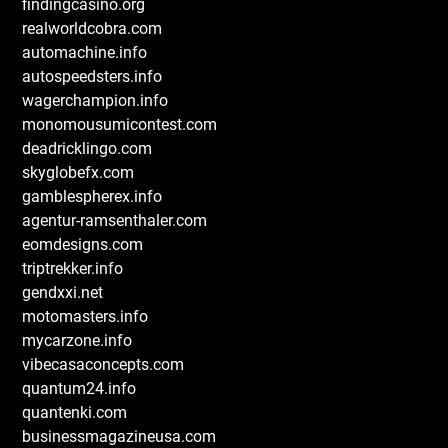
findingcasino.org
realworldcobra.com
automachine.info
autospeedsters.info
wagerchampion.info
monomousumicontest.com
deadricklingo.com
skyglobefx.com
gamblespherex.info
agentur-ramsenthaler.com
eomdesigns.com
triptrekker.info
gendxxi.net
motomasters.info
mycarzone.info
vibecasaconcepts.com
quantum24.info
quantenki.com
businessmagazineusa.com