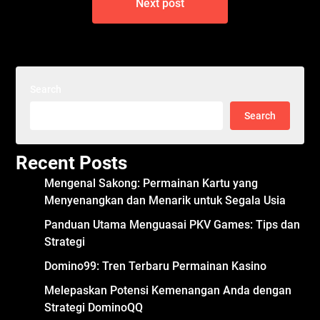
Next post
Search
Search
Recent Posts
Mengenal Sakong: Permainan Kartu yang
Menyenangkan dan Menarik untuk Segala Usia
Panduan Utama Menguasai PKV Games: Tips dan
Strategi
Domino99: Tren Terbaru Permainan Kasino
Melepaskan Potensi Kemenangan Anda dengan
Strategi DominoQQ