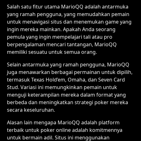
Salah satu fitur utama MarioQQ adalah antarmuka
yang ramah pengguna, yang memudahkan pemain
untuk menavigasi situs dan menemukan game yang
ingin mereka mainkan. Apakah Anda seorang
pemula yang ingin mempelajari tali atau pro
berpengalaman mencari tantangan, MarioQQ
memiliki sesuatu untuk semua orang.
Selain antarmuka yang ramah pengguna, MarioQQ
juga menawarkan berbagai permainan untuk dipilih,
termasuk Texas Hold’em, Omaha, dan Seven Card
Stud. Variasi ini memungkinkan pemain untuk
menguji keterampilan mereka dalam format yang
berbeda dan meningkatkan strategi poker mereka
secara keseluruhan.
Alasan lain mengapa MarioQQ adalah platform
terbaik untuk poker online adalah komitmennya
untuk bermain adil. Situs ini menggunakan