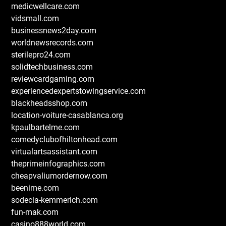
medicwellcare.com
vidsmall.com
businessnews2day.com
worldnewsrecords.com
sterilepro24.com
solidtechbusiness.com
reviewcardgaming.com
experiencedexpertstowingservice.com
blackheadsshop.com
location-voiture-casablanca.org
kpaulbartelme.com
comedyclubofhiltonhead.com
virtualartsassistant.com
theprimeinfographics.com
cheapvaliumordernow.com
beenime.com
sodecia-kemmerich.com
fun-mak.com
casino888world.com