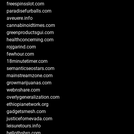
freespinsslot.com
paradisefurballs.com
aveuere.info
cannabinoidtimes.com
greenproductsgui.com
healthconcerning.com
rojgarind.com
fewhour.com
18minutetimer.com
semanticseostars.com
mainstreamzone.com
growmarijuanas.com
webnshare.com
overlygeneralization.com
ethiopianetwork.org
gadgetsmesh.com
justicefornevada.com
leisuretours.info
hellotbsbro.com