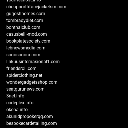
cheapnorthfacejacketsm.com
gurjoshhomes.com
tombradydiet.com
bonthaiclub.com
casusbelli-mod.com
bookplatesociety.com
lebnewsmedia.com
sonosonora.com
linkuusinternasional1.com
friendsroll.com
spiderclothing.net
wondergadgetsshop.com
seatgurunews.com
3net.info
codeplex.info
okena.info
akunidpropokerqq.com
bespokecardetailing.com