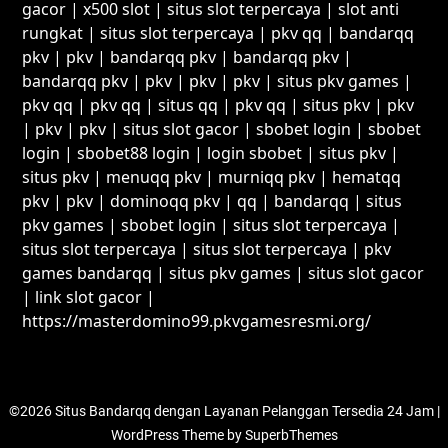
gacor
|
x500 slot
|
situs slot terpercaya
|
slot anti
rungkat
|
situs slot terpercaya
|
pkv qq
|
bandarqq
pkv
|
pkv
|
bandarqq pkv
|
bandarqq pkv
|
bandarqq pkv
|
pkv
|
pkv
|
pkv
|
situs pkv games
|
pkv qq
|
pkv qq
|
situs qq
|
pkv qq
|
situs pkv
|
pkv
|
pkv
|
pkv
|
situs slot gacor
|
sbobet login
|
sbobet
login
|
sbobet88 login
|
login sbobet
|
situs pkv
|
situs pkv
|
menuqq pkv
|
murniqq pkv
|
hematqq
pkv
|
pkv
|
dominoqq pkv
|
qq
|
bandarqq
|
situs
pkv games
|
sbobet login
|
situs slot terpercaya
|
situs slot terpercaya
|
situs slot terpercaya
|
pkv
games bandarqq
|
situs pkv games
|
situs slot gacor
|
link slot gacor
|
https://masterdomino99.pkvgamesresmi.org/
©2026 Situs Bandarqq dengan Layanan Pelanggan Tersedia 24 Jam
|
WordPress Theme by
SuperbThemes