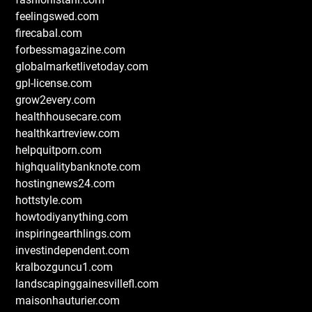
feelingswed.com
firecabal.com
forbessmagazine.com
globalmarketlivetoday.com
gpl-license.com
grow2every.com
healthhousecare.com
healthkartreview.com
helpquitporn.com
highqualitybanknote.com
hostingnews24.com
hottstyle.com
howtodiyanything.com
inspiringearthlings.com
investindependent.com
kralbozguncu1.com
landscapinggainesvillefl.com
maisonhauturier.com