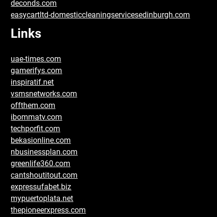
deconds.com
easycartltd-domesticcleaningservicesedinburgh.com
Links
uae-times.com
gamerifys.com
inspiratif.net
vsmsnetworks.com
offthem.com
ibommatv.com
techporfit.com
bekasionline.com
nbusinessplan.com
greenlife360.com
cantshoutitout.com
expressufabet.biz
mypuertoplata.net
thepioneerxpress.com