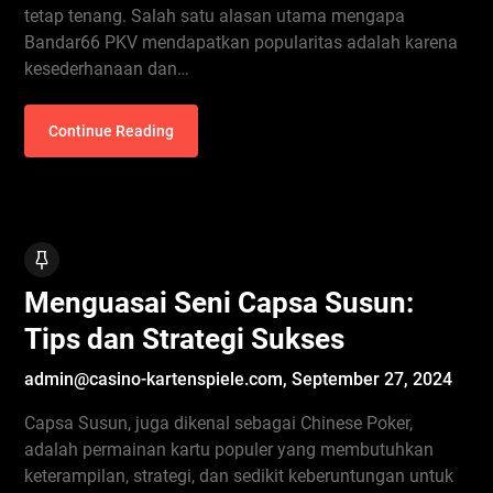
tetap tenang. Salah satu alasan utama mengapa
Bandar66 PKV mendapatkan popularitas adalah karena
kesederhanaan dan…
Continue Reading
Menguasai Seni Capsa Susun:
Tips dan Strategi Sukses
admin@casino-kartenspiele.com
,
September 27, 2024
Capsa Susun, juga dikenal sebagai Chinese Poker,
adalah permainan kartu populer yang membutuhkan
keterampilan, strategi, dan sedikit keberuntungan untuk