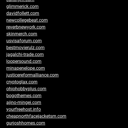
glimmerick.com
davidfollett.com
newcollegebeat.com
reverbnewyork.com
skinmerch.com
usvisaforum.com
bestmovierulz.com
jagalchi-trade.com
loopersound.com
minapenelope.com
justicereformalliance.com
cryptoglax.com
ohiohobbyplus.com
bogothemes.com
ajino-mingei.com
yourfreehost.info
cheapnorthfacejacketsm.com
gurjoshhomes.com