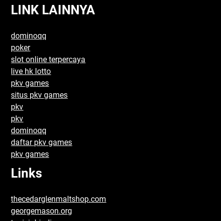
LINK LAINNYA
dominoqq
poker
slot online terpercaya
live hk lotto
pkv games
situs pkv games
pkv
pkv
dominoqq
daftar pkv games
pkv games
Links
thecedarglenmaltshop.com
georgemason.org