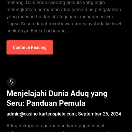
menang. Baik Anda seorang pemula yang ingin
meningkatkan permainan atau pemain berpengalaman
yang mencari tip dan strategi baru, menguasai seni
Capsa Susun dapat membawa gameplay Anda ke level
berikutnya. Berikut beberapa…
Continue Reading
Menjelajahi Dunia Aduq yang
Seru: Panduan Pemula
admin@casino-kartenspiele.com
,
September 26, 2024
Aduq merupakan permainan kartu populer asal