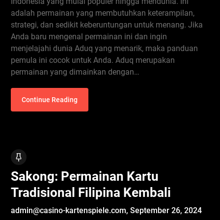
Indonesia yang mulai populer hingga mendunia. Ini
adalah permainan yang membutuhkan keterampilan,
strategi, dan sedikit keberuntungan untuk menang. Jika
Anda baru mengenal permainan ini dan ingin
menjelajahi dunia Aduq yang menarik, maka panduan
pemula ini cocok untuk Anda. Aduq merupakan
permainan yang dimainkan dengan…
Continue Reading
Sakong: Permainan Kartu
Tradisional Filipina Kembali
admin@casino-kartenspiele.com
,
September 26, 2024