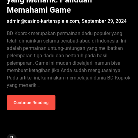
Memahami Game
admin@casino-kartenspiele.com
,
September 29, 2024
BD Koprok merupakan permainan dadu populer yang
telah dimainkan selama berabad-abad di Indonesia. Ini
adalah permainan untung-untungan yang melibatkan
pelemparan tiga dadu dan bertaruh pada hasil
pelemparan. Game ini mudah dipelajari, namun bisa
membuat ketagihan jika Anda sudah menguasainya.
Pada artikel ini, kami akan mempelajari dunia BD Koprok
yang menarik…
Continue Reading