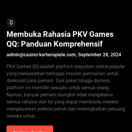
Membuka Rahasia PKV Games
QQ: Panduan Komprehensif
admin@casino-kartenspiele.com
,
September 28, 2024
PKV Games QQ adalah platform perjudian online populer
yang menawarkan berbagai macam permainan untuk
dinikmati para pemain. Dari poker hingga domino,
platform ini memiliki sesuatu untuk semua orang.
Namun, banyak pemain mungkin tidak mengetahui
semua rahasia dan tip yang dapat membantu mereka
mengeluarkan potensi penuh dan meningkatkan peluang
mereka untuk…