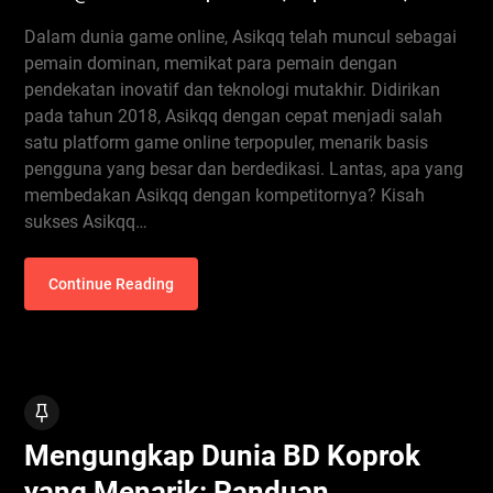
Dalam dunia game online, Asikqq telah muncul sebagai
pemain dominan, memikat para pemain dengan
pendekatan inovatif dan teknologi mutakhir. Didirikan
pada tahun 2018, Asikqq dengan cepat menjadi salah
satu platform game online terpopuler, menarik basis
pengguna yang besar dan berdedikasi. Lantas, apa yang
membedakan Asikqq dengan kompetitornya? Kisah
sukses Asikqq…
Continue Reading
Mengungkap Dunia BD Koprok
yang Menarik: Panduan