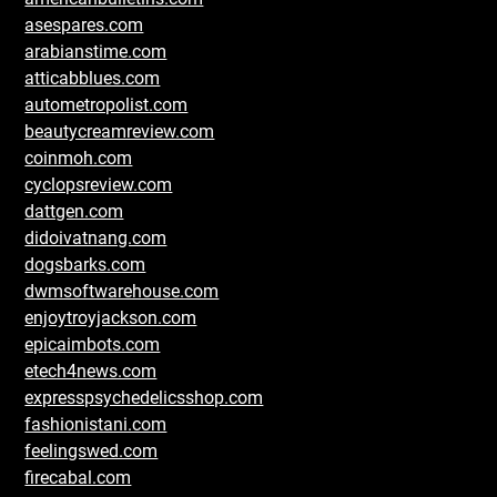
asespares.com
arabianstime.com
atticabblues.com
autometropolist.com
beautycreamreview.com
coinmoh.com
cyclopsreview.com
dattgen.com
didoivatnang.com
dogsbarks.com
dwmsoftwarehouse.com
enjoytroyjackson.com
epicaimbots.com
etech4news.com
expresspsychedelicsshop.com
fashionistani.com
feelingswed.com
firecabal.com