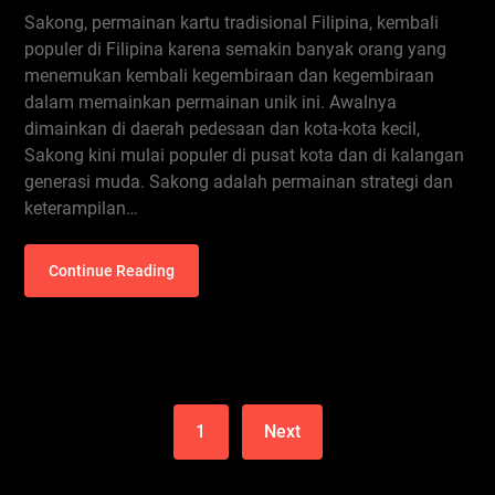
Sakong, permainan kartu tradisional Filipina, kembali
populer di Filipina karena semakin banyak orang yang
menemukan kembali kegembiraan dan kegembiraan
dalam memainkan permainan unik ini. Awalnya
dimainkan di daerah pedesaan dan kota-kota kecil,
Sakong kini mulai populer di pusat kota dan di kalangan
generasi muda. Sakong adalah permainan strategi dan
keterampilan…
Continue Reading
1
Next