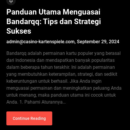
Panduan Utama Menguasai
Bandarqq: Tips dan Strategi
Sukses
admin@casino-kartenspiele.com
,
September 29, 2024
Bandarqq adalah permainan kartu populer yang berasal
dari Indonesia dan mendapatkan banyak popularitas
dalam beberapa tahun terakhir. Ini adalah permainan
yang membutuhkan keterampilan, strategi, dan sedikit
keberuntungan untuk berhasil. Jika Anda ingin
menguasai permainan dan meningkatkan peluang Anda
untuk menang, maka panduan utama ini cocok untuk
Anda. 1. Pahami Aturannya…
Continue Reading