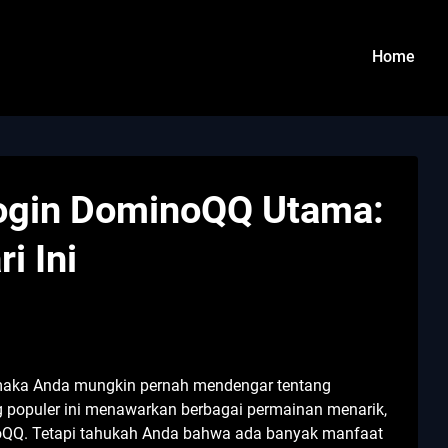
Home
ogin DominoQQ Utama:
i Ini
 maka Anda mungkin pernah mendengar tentang
 populer ini menawarkan berbagai permainan menarik,
inoQQ. Tetapi tahukah Anda bahwa ada banyak manfaat