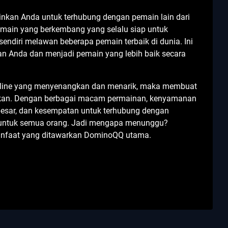
an Anda untuk terhubung dengan pemain lain dari
pemain yang berkembang yang selalu siap untuk
endiri melawan beberapa pemain terbaik di dunia. Ini
 Anda dan menjadi pemain yang lebih baik secara
online yang menyenangkan dan menarik, maka membuat
gkan. Dengan berbagai macam permainan, kenyamanan
esar, dan kesempatan untuk terhubung dengan
 untuk semua orang. Jadi mengapa menunggu?
manfaat yang ditawarkan DominoQQ utama.