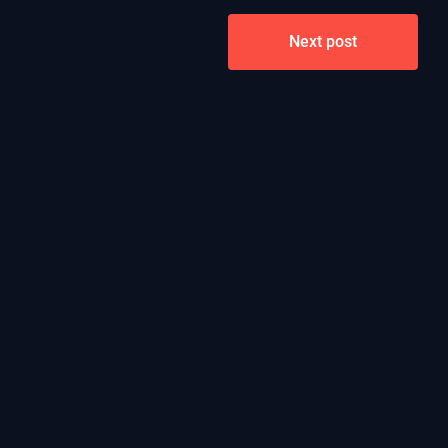
Next post