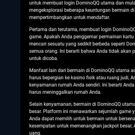
untuk membuat login DominoQQ utama dan mulai b
mengeksplorasi beberapa keuntungan bermain 
mempertimbangkan untuk mendaftar.
Pertama dan terutama, membuat login DominoQ
game. Apakah Anda penggemar permainan kartu tr
mencari sesuatu yang sedikit berbeda seperti 
semua orang. Ini berarti bahwa Anda tidak akan 
untuk dicoba.
Manfaat lain dari bermain di DominoQQ utama ad
harus bepergian ke kasino fisik atau ruang judi,
kenyamanan rumah Anda sendiri. Ini berarti And
harus meninggalkan rumah Anda.
Selain kenyamanan, bermain di DominoQQ utam
besar. Platform ini menawarkan sejumlah game y
Anda dapat memilih untuk bermain untuk bersen
kesempatan untuk memenangkan jackpot besar, An
uang.