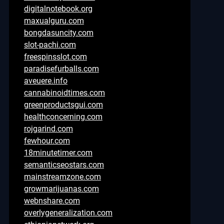
digitalnotebook.org
maxualguru.com
bongdasuncity.com
slot-pachi.com
freespinsslot.com
paradisefurballs.com
aveuere.info
cannabinoidtimes.com
greenproductsgui.com
healthconcerning.com
rojgarind.com
fewhour.com
18minutetimer.com
semanticseostars.com
mainstreamzone.com
growmarijuanas.com
webnshare.com
overlygeneralization.com