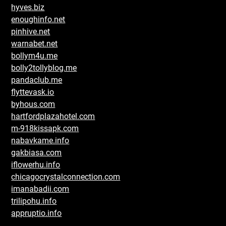
hyves.biz
enoughinfo.net
pinhive.net
warnabet.net
bollym4u.me
bolly2tollyblog.me
pandaclub.me
flyttevask.io
byhous.com
hartfordplazahotel.com
m-918kissapk.com
nabavkame.info
gakbiasa.com
iflowerhu.info
chicagocrystalconnection.com
imanabadii.com
trilipohu.info
appruptio.info