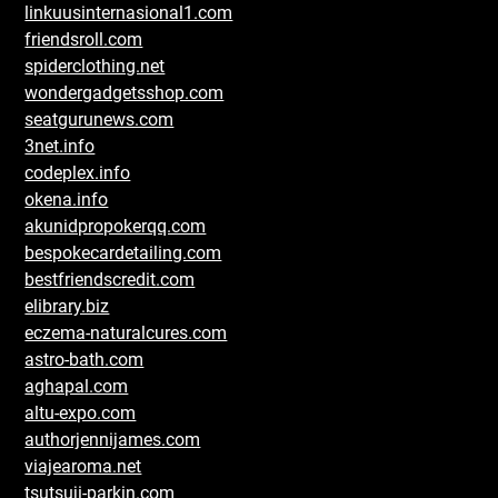
linkuusinternasional1.com
friendsroll.com
spiderclothing.net
wondergadgetsshop.com
seatgurunews.com
3net.info
codeplex.info
okena.info
akunidpropokerqq.com
bespokecardetailing.com
bestfriendscredit.com
elibrary.biz
eczema-naturalcures.com
astro-bath.com
aghapal.com
altu-expo.com
authorjennijames.com
viajearoma.net
tsutsuji-parkin.com