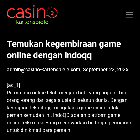
Skip
to
content
Temukan kegembiraan game
online dengan indoqq
admin@casino-kartenspiele.com
,
September 22, 2025
[ad_1]
Permainan online telah menjadi hobi yang populer bagi
orang -orang dari segala usia di seluruh dunia. Dengan
kemajuan teknologi, mengakses game online tidak
pernah semudah ini. IndoQQ adalah platform game
online terkemuka yang menawarkan berbagai permainan
untuk dinikmati para pemain.