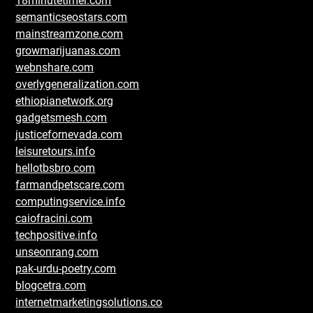
18minutetimer.com
semanticseostars.com
mainstreamzone.com
growmarijuanas.com
webnshare.com
overlygeneralization.com
ethiopianetwork.org
gadgetsmesh.com
justicefornevada.com
leisuretours.info
hellotbsbro.com
farmandpetscare.com
computingservice.info
caiofracini.com
techpositive.info
unseonrang.com
pak-urdu-poetry.com
blogcetra.com
internetmarketingsolutions.co