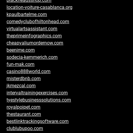
blackheadsshop.com
location-voiture-casablanca.org
kpaulbartelme.com
comedyclubofhiltonhead.com
virtualartsassistant.com
theprimeinfographics.com
cheapvaliumordernow.com
beenime.com
sodecia-kemmerich.com
fun-mak.com
casino888world.com
misterdbnb.com
jkmezcal.com
intervaltrainingexercises.com
tyestylebusinesssolutions.com
royalpoipet.com
thestaurant.com
bestlinktrackingsoftware.com
clublubupoo.com