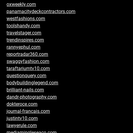
oxweekly.com
panamacitydeckcontractors.com
westfashions.com
toolshandy.com
travelstager.com
trendinspires.com
rannyephul.com
reportradar360.com
swaggyfashion.com
taraftariumtv10.com
questionquery.com
bodybuildinglegend.com
brilliant-nails.com
dandr-photography.com
dokteroce.com
journal-francais.com
justintv10.com
lawyerule.com
mediamingleseaco.com