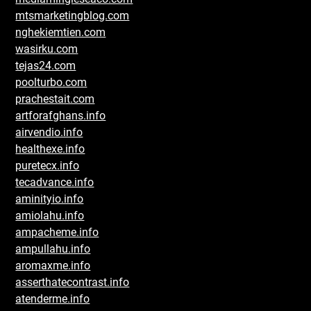
mtsmarketingblog.com
nghekiemtien.com
wasirku.com
tejas24.com
poolturbo.com
prachestait.com
artforafghans.info
airvendio.info
healthexe.info
puretecx.info
tecadvance.info
aminityio.info
amiolahu.info
ampacheme.info
ampullahu.info
aromaxme.info
asserthatecontrast.info
atenderme.info