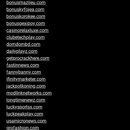
bonusmazijeu.com
bonuskyfojea.com
bonuskorokee.com
bonusgexipoy.com
casinorelaxluxe.com
clubetechplay.com
domdombd.com
dailyplayz.com
getprocrackhere.com
fastinnews.com
fannybanny.com
ifinitymarketer.com
jackpotkoning.com
modlinknetworks.com
longtimenewz.com
luckysportss.com
luckpeakplay.com
usamicronews.com
grofashion.com