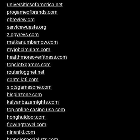
universitiesofamerica.net
progameofbrands.com
qbreview.org
servicewueste.org
zippyrevs.com
matkanumbernow.com
myjobcirculars.com
healthmoreoverfitness.com
topslotxgames.com
routerloggnet.net
dantella6.com
slotsgamesone.com
hispinzone.com
kalyanbazarnights.com
top-online-casino-usa.com
honghuidoor.com
flowingtravel.com
nineniki.com
brandiospecialists.com