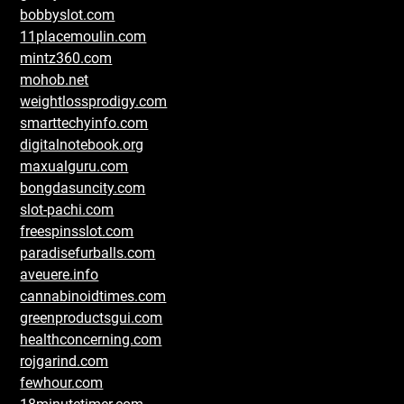
bobbyslot.com
11placemoulin.com
mintz360.com
mohob.net
weightlossprodigy.com
smarttechyinfo.com
digitalnotebook.org
maxualguru.com
bongdasuncity.com
slot-pachi.com
freespinsslot.com
paradisefurballs.com
aveuere.info
cannabinoidtimes.com
greenproductsgui.com
healthconcerning.com
rojgarind.com
fewhour.com