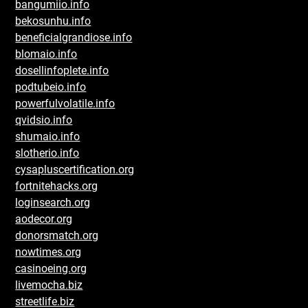
bangumiio.info
bekosunhu.info
beneficialgrandiose.info
blomaio.info
dosellinfoplete.info
podtubeio.info
powerfulvolatile.info
qvidsio.info
shumaio.info
slotherio.info
cysapluscertification.org
fortnitehacks.org
loginsearch.org
aodecor.org
donorsmatch.org
nowtimes.org
casinoeing.org
livemocha.biz
streetlife.biz