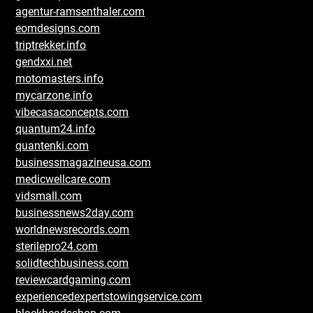
agentur-ramsenthaler.com
eomdesigns.com
triptrekker.info
gendxxi.net
motomasters.info
mycarzone.info
vibecasaconcepts.com
quantum24.info
quantenki.com
businessmagazineusa.com
medicwellcare.com
vidsmall.com
businessnews2day.com
worldnewsrecords.com
sterilepro24.com
solidtechbusiness.com
reviewcardgaming.com
experiencedexpertstowingservice.com