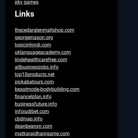
pkv games
Links
thecedarglenmaltshop.com
georgemason.org
topicinhindi.com
uklanguageacademy.com
lindehealthcarefree.com
allbusinessjobs.info
top10products.net
pickabatours.com
beastmode-bodybuilding.com
financelplan.info
businessfuture.info
infojudibet.com
cbdmap.info
deanbeanxn.com
matkarajdhanigame.com