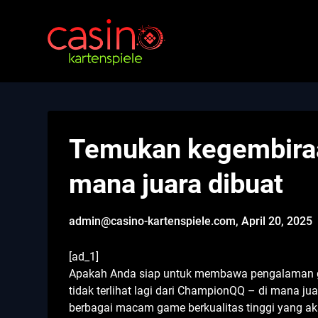
Skip
to
content
Temukan kegembira
mana juara dibuat
admin@casino-kartenspiele.com
,
April 20, 2025
[ad_1]
Apakah Anda siap untuk membawa pengalaman gam
tidak terlihat lagi dari ChampionQQ – di mana ju
berbagai macam game berkualitas tinggi yang a