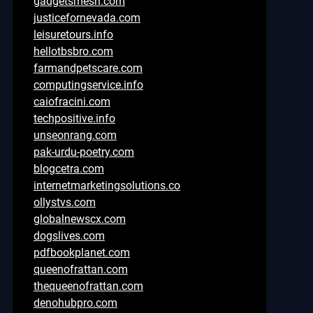
gadgetsmesh.com
justicefornevada.com
leisuretours.info
hellotbsbro.com
farmandpetscare.com
computingservice.info
caiofracini.com
techpositive.info
unseonrang.com
pak-urdu-poetry.com
blogcetra.com
internetmarketingsolutions.co
ollystvs.com
globalnewscx.com
dogslives.com
pdfbookplanet.com
queenofrattan.com
thequeenofrattan.com
denohubpro.com