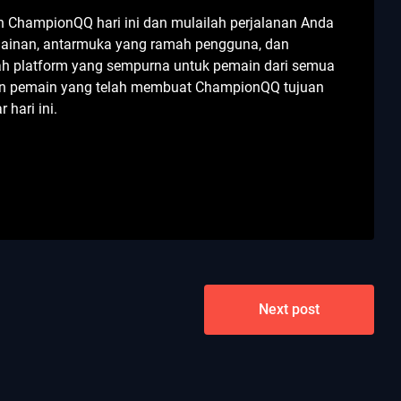
hampionQQ hari ini dan mulailah perjalanan Anda
rmainan, antarmuka yang ramah pengguna, dan
ah platform yang sempurna untuk pemain dari semua
uan pemain yang telah membuat ChampionQQ tujuan
hari ini.
Next post