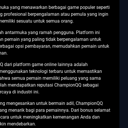
muka yang menawarkan berbagai game populer seperti
g profesional berpengalaman atau pemula yang ingin
emiliki sesuatu untuk semua orang.
ah antarmuka yang ramah pengguna. Platform ini
n pemain yang paling tidak berpengalaman untuk
erbagai opsi pembayaran, memudahkan pemain untuk
man.
dari platform game online lainnya adalah
i menggunakan teknologi terbaru untuk memastikan
bahwa semua pemain memiliki peluang yang sama
telah mendapatkan reputasi ChampionQQ sebagai
aya di industri ini.
ang mengesankan untuk bermain adil, ChampionQQ
ng menarik bagi para pemainnya. Dari bonus selamat
 cara untuk meningkatkan kemenangan Anda dan
kin mendebarkan.