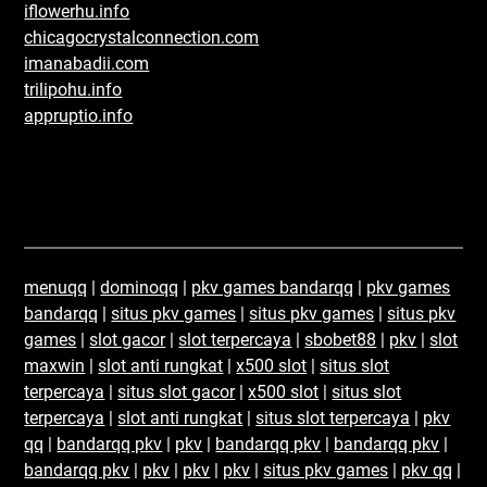
iflowerhu.info
chicagocrystalconnection.com
imanabadii.com
trilipohu.info
appruptio.info
menuqq
|
dominoqq
|
pkv games bandarqq
|
pkv games
bandarqq
|
situs pkv games
|
situs pkv games
|
situs pkv
games
|
slot gacor
|
slot terpercaya
|
sbobet88
|
pkv
|
slot
maxwin
|
slot anti rungkat
|
x500 slot
|
situs slot
terpercaya
|
situs slot gacor
|
x500 slot
|
situs slot
terpercaya
|
slot anti rungkat
|
situs slot terpercaya
|
pkv
qq
|
bandarqq pkv
|
pkv
|
bandarqq pkv
|
bandarqq pkv
|
bandarqq pkv
|
pkv
|
pkv
|
pkv
|
situs pkv games
|
pkv qq
|