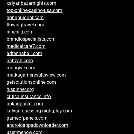
kalyanbazarnights.com
top-online-casino-usa.com
honghuidoor.com
flowingtravel.com
nineniki.com
brandiospecialists.com
medicalcare7.com
adtennaball.com
nabzah.com
mongive.com
matkagameresultsview.com
getsolutionsonline.com
hispinner.org
criticalinsurance.info
nokariposter.com
kalyan-guessing-nightplay.com
gameofpanels.com
androidappsdownloader.com
usetimenow.com