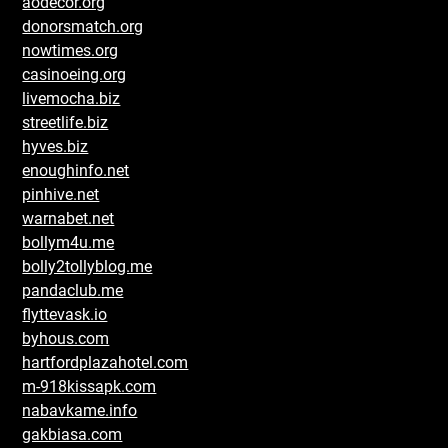
aodecor.org
donorsmatch.org
nowtimes.org
casinoeing.org
livemocha.biz
streetlife.biz
hyves.biz
enoughinfo.net
pinhive.net
warnabet.net
bollym4u.me
bolly2tollyblog.me
pandaclub.me
flyttevask.io
byhous.com
hartfordplazahotel.com
m-918kissapk.com
nabavkame.info
gakbiasa.com