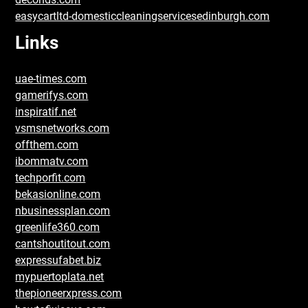
easycartltd-domesticcleaningservicesedinburgh.com
Links
uae-times.com
gamerifys.com
inspiratif.net
vsmsnetworks.com
offthem.com
ibommatv.com
techporfit.com
bekasionline.com
nbusinessplan.com
greenlife360.com
cantshoutitout.com
expressufabet.biz
mypuertoplata.net
thepioneerxpress.com