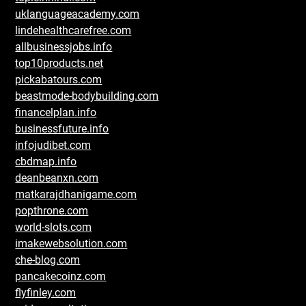
uklanguageacademy.com
lindehealthcarefree.com
allbusinessjobs.info
top10products.net
pickabatours.com
beastmode-bodybuilding.com
financelplan.info
businessfuture.info
infojudibet.com
cbdmap.info
deanbeanxn.com
matkarajdhanigame.com
popthrone.com
world-slots.com
imakewebsolution.com
che-blog.com
pancakecoinz.com
flyfinley.com