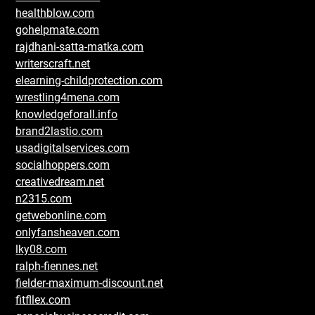
healthblow.com
gohelpmate.com
rajdhani-satta-matka.com
writerscraft.net
elearning-childprotection.com
wrestling4mena.com
knowledgeforall.info
brand2lastio.com
usadigitalservices.com
socialhoppers.com
creativedream.net
n2315.com
getwebonline.com
onlyfansheaven.com
lky08.com
ralph-fiennes.net
fielder-maximum-discount.net
fitfllex.com