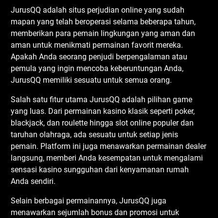
JurusQQ adalah situs perjudian online yang sudah
mapan yang telah beroperasi selama beberapa tahun,
memberikan para pemain lingkungan yang aman dan
aman untuk menikmati permainan favorit mereka.
Apakah Anda seorang penjudi berpengalaman atau
pemula yang ingin mencoba keberuntungan Anda,
JurusQQ memiliki sesuatu untuk semua orang.
Salah satu fitur utama JurusQQ adalah pilihan game
yang luas. Dari permainan kasino klasik seperti poker,
blackjack, dan roulette hingga slot online populer dan
taruhan olahraga, ada sesuatu untuk setiap jenis
pemain. Platform ini juga menawarkan permainan dealer
langsung, memberi Anda kesempatan untuk mengalami
sensasi kasino sungguhan dari kenyamanan rumah
Anda sendiri.
Selain berbagai permainannya, JurusQQ juga
menawarkan sejumlah bonus dan promosi untuk