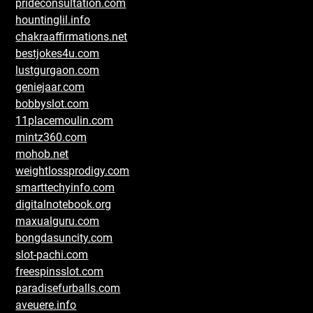
prideconsultation.com
hountinglil.info
chakraaffirmations.net
bestjokes4u.com
lustgurgaon.com
geniejaar.com
bobbyslot.com
11placemoulin.com
mintz360.com
mohob.net
weightlossprodigy.com
smarttechyinfo.com
digitalnotebook.org
maxualguru.com
bongdasuncity.com
slot-pachi.com
freespinsslot.com
paradisefurballs.com
aveuere.info