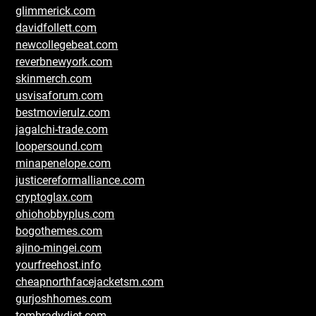
glimmerick.com
davidfollett.com
newcollegebeat.com
reverbnewyork.com
skinmerch.com
usvisaforum.com
bestmovierulz.com
jagalchi-trade.com
loopersound.com
minapenelope.com
justicereformalliance.com
cryptoglax.com
ohiohobbyplus.com
bogothemes.com
ajino-mingei.com
yourfreehost.info
cheapnorthfacejacketsm.com
gurjoshhomes.com
tombradydiet.com