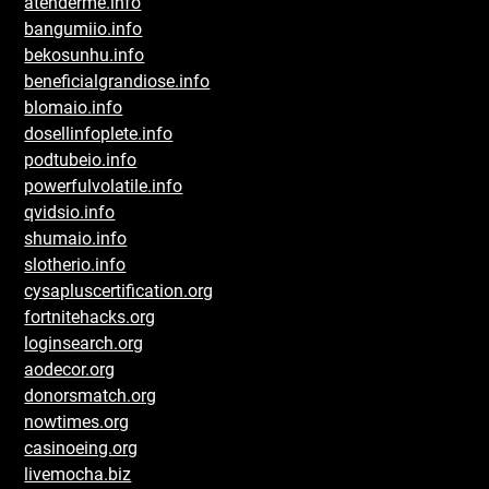
atenderme.info
bangumiio.info
bekosunhu.info
beneficialgrandiose.info
blomaio.info
dosellinfoplete.info
podtubeio.info
powerfulvolatile.info
qvidsio.info
shumaio.info
slotherio.info
cysapluscertification.org
fortnitehacks.org
loginsearch.org
aodecor.org
donorsmatch.org
nowtimes.org
casinoeing.org
livemocha.biz