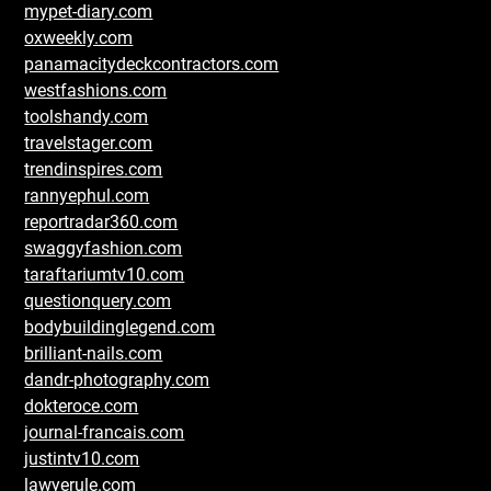
mypet-diary.com
oxweekly.com
panamacitydeckcontractors.com
westfashions.com
toolshandy.com
travelstager.com
trendinspires.com
rannyephul.com
reportradar360.com
swaggyfashion.com
taraftariumtv10.com
questionquery.com
bodybuildinglegend.com
brilliant-nails.com
dandr-photography.com
dokteroce.com
journal-francais.com
justintv10.com
lawyerule.com