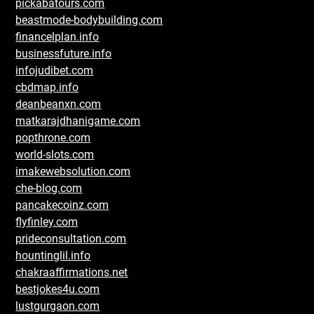
pickabatours.com
beastmode-bodybuilding.com
financelplan.info
businessfuture.info
infojudibet.com
cbdmap.info
deanbeanxn.com
matkarajdhanigame.com
popthrone.com
world-slots.com
imakewebsolution.com
che-blog.com
pancakecoinz.com
flyfinley.com
prideconsultation.com
hountinglil.info
chakraaffirmations.net
bestjokes4u.com
lustgurgaon.com