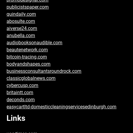
publicistspaper.com
quindaily.com
abosulte.com
aiverse24.com
anubella.com
audiobooksonaudible.com
beautenetwork.com
bitcoin-tracing.com
bodyandshapes.com
businessconsultantsroundrock.com
classicglobalnews.com
cybercusp.com
britaintt.com
deconds.com
easycartltd-domesticcleaningservicesedinburgh.com
Links