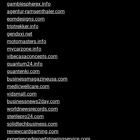
gamblespherex.info
agentur-ramsenthaler.com
eomdesigns.com
triptrekker.info
gendxxi.net
motomasters.info
mycarzone.info
vibecasaconcepts.com
quantum24.info
quantenki.com
businessmagazineusa.com
medicwellcare.com
vidsmall.com
businessnews2day.com
worldnewsrecords.com
sterilepro24.com
solidtechbusiness.com
reviewcardgaming.com
experiencedexpertstowingservice.com