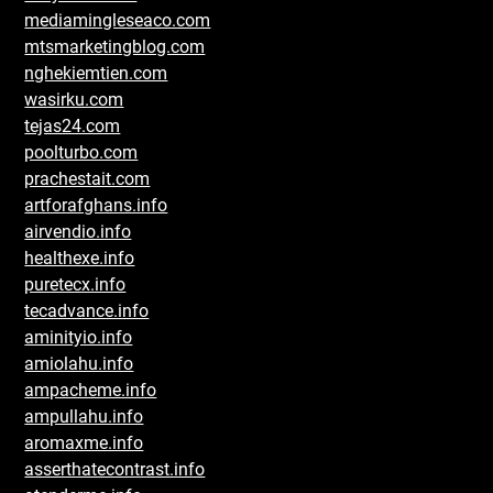
mediamingleseaco.com
mtsmarketingblog.com
nghekiemtien.com
wasirku.com
tejas24.com
poolturbo.com
prachestait.com
artforafghans.info
airvendio.info
healthexe.info
puretecx.info
tecadvance.info
aminityio.info
amiolahu.info
ampacheme.info
ampullahu.info
aromaxme.info
asserthatecontrast.info