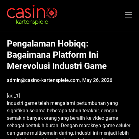
Skip
to
content
Pengalaman Hobiqq:
Bagaimana Platform Ini
Merevolusi Industri Game
admin@casino-kartenspiele.com
,
May 26, 2026
[ad_1]
Industri game telah mengalami pertumbuhan yang
signifikan selama beberapa tahun terakhir, dengan
semakin banyak orang yang beralih ke video game
sebagai bentuk hiburan. Dengan maraknya game seluler
dan game multipemain daring, industri ini menjadi lebih