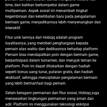
time, dan bahkan berkompetisi dalam game
multipemain. Aspek sosial ini menambah tingkat
kegembiraan dan keterlibatan baru pada pengalaman
bermain game, menjadikannya lebih menyenangkan dan
interaktif.
Fitur unik lainnya dari Hobiqq adalah program
loyalitasnya, yang memberi penghargaan kepada
pemain atas waktu dan dedikasinya terhadap platform.
Pemain bisa mendapatkan poin dengan bermain game,
berpartisipasi dalam turnamen, dan merujuk teman ke
platform. Poin ini dapat ditukarkan dengan hadiah
seperti bonus uang tunai, putaran gratis, dan hadiah
eksklusif, sehingga menciptakan pengalaman bermain
yang lebih bermanfaat bagi pemain.
Selain beragam permainan dan fitur sosial, Hobiqq juga
menawarkan lingkungan permainan yang aman dan
adil. Platform ini menggunakan teknologi enkripsi