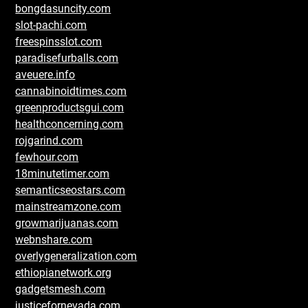
bongdasuncity.com
slot-pachi.com
freespinsslot.com
paradisefurballs.com
aveuere.info
cannabinoidtimes.com
greenproductsgui.com
healthconcerning.com
rojgarind.com
fewhour.com
18minutetimer.com
semanticseostars.com
mainstreamzone.com
growmarijuanas.com
webnshare.com
overlygeneralization.com
ethiopianetwork.org
gadgetsmesh.com
justicefornevada.com