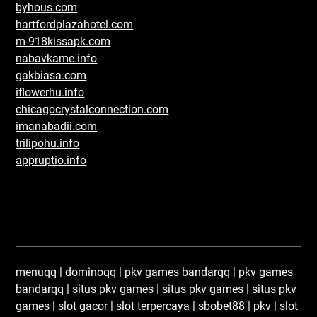
byhous.com
hartfordplazahotel.com
m-918kissapk.com
nabavkame.info
gakbiasa.com
iflowerhu.info
chicagocrystalconnection.com
imanabadii.com
trilipohu.info
appruptio.info
menuqq
|
dominoqq
|
pkv games bandarqq
|
pkv games
bandarqq
|
situs pkv games
|
situs pkv games
|
situs pkv
games
|
slot gacor
|
slot terpercaya
|
sbobet88
|
pkv
|
slot