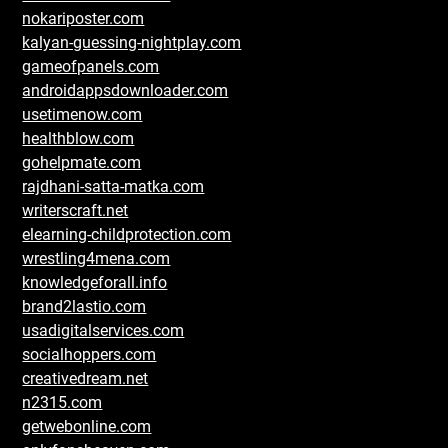
nokariposter.com
kalyan-guessing-nightplay.com
gameofpanels.com
androidappsdownloader.com
usetimenow.com
healthblow.com
gohelpmate.com
rajdhani-satta-matka.com
writerscraft.net
elearning-childprotection.com
wrestling4mena.com
knowledgeforall.info
brand2lastio.com
usadigitalservices.com
socialhoppers.com
creativedream.net
n2315.com
getwebonline.com