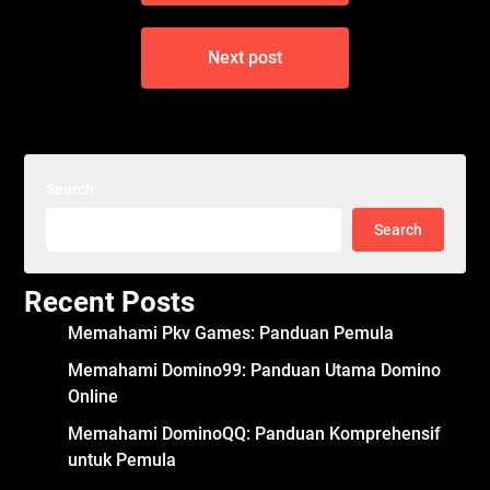
Next post
Search
Search
Recent Posts
Memahami Pkv Games: Panduan Pemula
Memahami Domino99: Panduan Utama Domino
Online
Memahami DominoQQ: Panduan Komprehensif
untuk Pemula