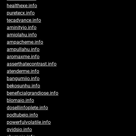
healthexe.info
puretecx.info
tecadvance.info
aminityio.info
amiolahu.info
ampacheme.info
ampullahu.info
aromaxme.info
asserthatecontrast.info
atenderme.info
bangumiio.info
bekosunhu.info
beneficialgrandiose.info
blomaio.info
dosellinfoplete.info
podtubeio.info
powerfulvolatile.info
qvidsio.info