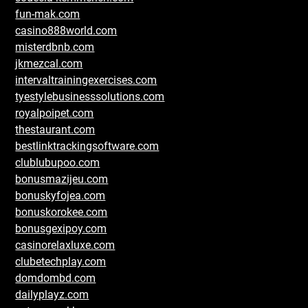
fun-mak.com
casino888world.com
misterdbnb.com
jkmezcal.com
intervaltrainingexercises.com
tyestylebusinesssolutions.com
royalpoipet.com
thestaurant.com
bestlinktrackingsoftware.com
clublubupoo.com
bonusmazijeu.com
bonuskyfojea.com
bonuskorokee.com
bonusgexipoy.com
casinorelaxluxe.com
clubetechplay.com
domdombd.com
dailyplayz.com