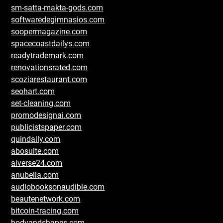
sm-satta-makta-gods.com
softwaredegimnasios.com
soopermagazine.com
spacecoastdailys.com
readytrademark.com
renovationsrated.com
scoziarestaurant.com
seohart.com
set-cleaning.com
promodesignai.com
publicistspaper.com
quindaily.com
abosulte.com
aiverse24.com
anubella.com
audiobooksonaudible.com
beautenetwork.com
bitcoin-tracing.com
bodyandshapes.com