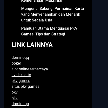
Kemenangan Maksimal
Mengenal Sakong: Permainan Kartu
yang Menyenangkan dan Menarik
untuk Segala Usia
Panduan Utama Menguasai PKV
Games: Tips dan Strategi
LINK LAINNYA
dominoqq
poker
slot online terpercaya
live hk lotto
pkv games
situs pkv games
pkv
pkv
dominoqq