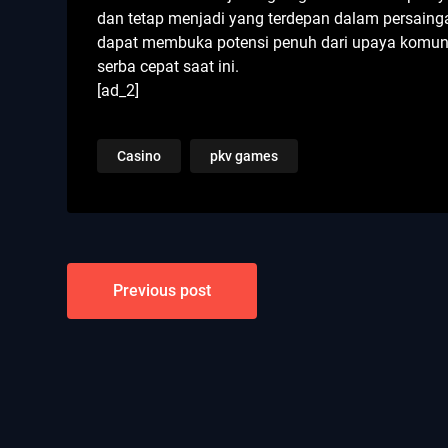
dan tetap menjadi yang terdepan dalam persaing
dapat membuka potensi penuh dari upaya komun
serba cepat saat ini.
[ad_2]
Casino
pkv games
Post
Previous post
navigation