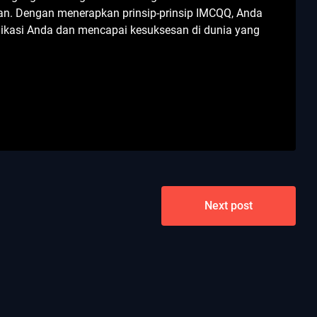
an. Dengan menerapkan prinsip-prinsip IMCQQ, Anda
ikasi Anda dan mencapai kesuksesan di dunia yang
Next post