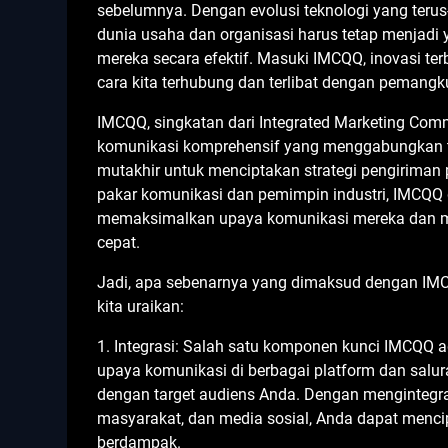
sebelumnya. Dengan evolusi teknologi yang teru
dunia usaha dan organisasi harus tetap menjad
mereka secara efektif. Masuki IMCQQ, inovasi t
cara kita terhubung dan terlibat dengan pemangk
IMCQQ, singkatan dari Integrated Marketing Comm
komunikasi komprehensif yang menggabungkan ta
mutakhir untuk menciptakan strategi pengiriman
pakar komunikasi dan pemimpin industri, IMCQQ 
memaksimalkan upaya komunikasi mereka dan me
cepat.
Jadi, apa sebenarnya yang dimaksud dengan IM
kita uraikan:
1. Integrasi: Salah satu komponen kunci IMCQQ ad
upaya komunikasi di berbagai platform dan salu
dengan target audiens Anda. Dengan mengintegr
masyarakat, dan media sosial, Anda dapat mencip
berdampak.