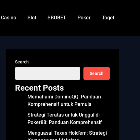
Casino
Slot
SBOBET
Poker
Togel
Search
Search
Recent Posts
Memahami DominoQQ: Panduan
Komprehensif untuk Pemula
Strategi Teratas untuk Unggul di
Poker88: Panduan Komprehensif
Menguasai Texas Hold’em: Strategi