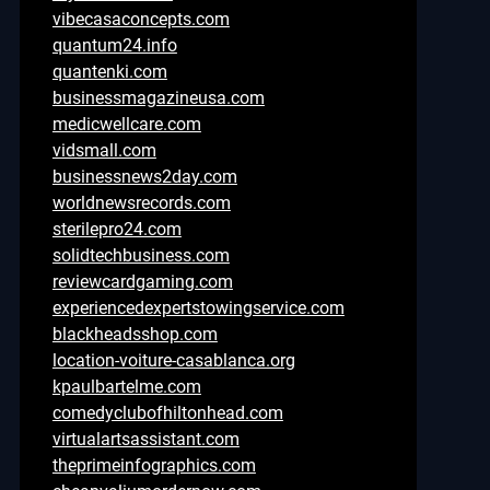
vibecasaconcepts.com
quantum24.info
quantenki.com
businessmagazineusa.com
medicwellcare.com
vidsmall.com
businessnews2day.com
worldnewsrecords.com
sterilepro24.com
solidtechbusiness.com
reviewcardgaming.com
experiencedexpertstowingservice.com
blackheadsshop.com
location-voiture-casablanca.org
kpaulbartelme.com
comedyclubofhiltonhead.com
virtualartsassistant.com
theprimeinfographics.com