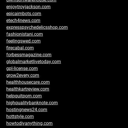
enjoytroyjackson.com
epicaimbots.com
etech4news.com
expresspsychedelicsshop.com
fashionistani.com
feelingswed.com
firecabal.com
forbessmagazine.com
globalmarketlivetoday.com
gpl-license.com
grow2every.com
healthhousecare.com
healthkartreview.com
helpquitporn.com
highqualitybanknote.com
hostingnews24.com
hottstyle.com
howtodiyanything.com