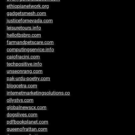
ethiopianetwork.org
gadgetsmesh.com
justicefornevada.com
leisuretours.info
hellotbsbro.com
farmandpetscare.com
computingservice.info
caiofracini.com
techpositive.info
unseonrang.com
pak-urdu-poetry.com
blogcetra.com
internetmarketingsolutions.co
ollystvs.com
globalnewscx.com
dogslives.com
pdfbookplanet.com
queenofrattan.com