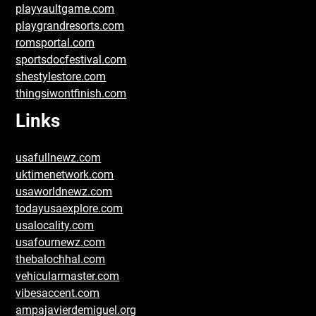
playvaultgame.com
playgrandresorts.com
romsportal.com
sportsdocfestival.com
shestylestore.com
thingsiwontfinish.com
Links
usafullnewz.com
uktimenetwork.com
usaworldnewz.com
todayusaexplore.com
usalocality.com
usafournewz.com
thebalochhal.com
vehicularmaster.com
vibesaccent.com
ampajavierdemiguel.org