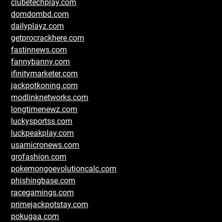
clubetechplay.com
domdombd.com
dailyplayz.com
getprocrackhere.com
fastinnews.com
fannybanny.com
ifinitymarketer.com
jackpotkoning.com
modlinknetworks.com
longtimenewz.com
luckysportss.com
luckpeakplay.com
usamicronews.com
grofashion.com
pokemongoevolutioncalc.com
phishingbase.com
racegamings.com
primejackpotstay.com
pokugaa.com