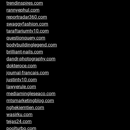
trendinspires.com
rannyephul.com
reportradar360.com
swaggyfashion.com
taraftariumtv10.com
questionquery.com
bodybuildinglegend.com
brilliant-nails.com
dandr-photography.com
dokteroce.com
journal-francais.com
justintv10.com
lawyerule.com
mediamingleseaco.com
mtsmarketingblog.com
nghekiemtien.com
wasirku.com
tejas24.com
poolturbo.com