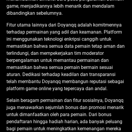
game, menjadikannya lebih menarik dan mendalam
dibandingkan sebelumnya.
Fitur utama lainnya dari Doyanqq adalah komitmennya
terhadap permainan yang adil dan keamanan. Platform
ini menggunakan teknologi enkripsi canggih untuk
memastikan bahwa semua data pemain tetap aman dan
terlindungi, dan mempekerjakan tim moderator
berpengalaman untuk memantau permainan dan
memastikan bahwa semua pemain bermain sesuai
aturan. Dedikasi terhadap keadilan dan transparansi
telah membantu Doyanqq membangun reputasi sebagai
platform game online yang tepercaya dan andal.
Selain beragam permainan dan fitur sosialnya, Doyanqq
juga menawarkan sejumlah bonus dan promosi menarik
untuk dimanfaatkan oleh para pemain. Dari bonus
pendaftaran hingga hadiah harian, ada banyak peluang
bagi pemain untuk meningkatkan kemenangan mereka