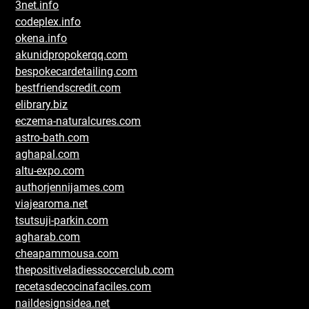
3net.info
codeplex.info
okena.info
akunidpropokerqq.com
bespokecardetailing.com
bestfriendscredit.com
elibrary.biz
eczema-naturalcures.com
astro-bath.com
aghapal.com
altu-expo.com
authorjennijames.com
viajearoma.net
tsutsuji-parkin.com
agharab.com
cheapammousa.com
thepositiveladiessoccerclub.com
recetasdecocinafaciles.com
naildesignsidea.net