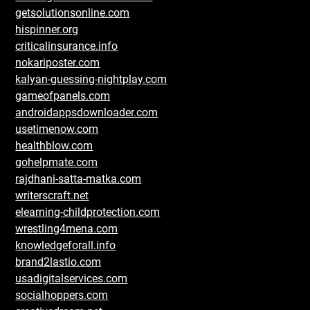
getsolutionsonline.com
hispinner.org
criticalinsurance.info
nokariposter.com
kalyan-guessing-nightplay.com
gameofpanels.com
androidappsdownloader.com
usetimenow.com
healthblow.com
gohelpmate.com
rajdhani-satta-matka.com
writerscraft.net
elearning-childprotection.com
wrestling4mena.com
knowledgeforall.info
brand2lastio.com
usadigitalservices.com
socialhoppers.com