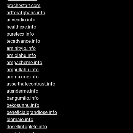
prachestait.com
artforafghans.info
airvendio.info
healthexe.info
puretecx.info
tecadvance.info
aminityio.info
amiolahu.info
ampacheme.info
ampullahu.info
aromaxme.info
asserthatecontrast.info
atenderme.info
bangumiio.info
bekosunhu.info
beneficialgrandiose.info
blomaio.info
dosellinfoplete.info