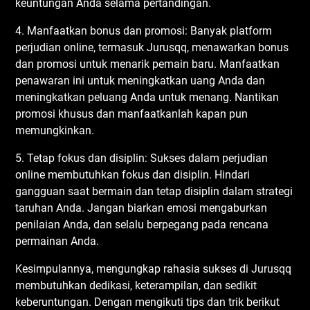
keuntungan Anda selama pertandingan.
4. Manfaatkan bonus dan promosi: Banyak platform
perjudian online, termasuk Jurusqq, menawarkan bonus
dan promosi untuk menarik pemain baru. Manfaatkan
penawaran ini untuk meningkatkan uang Anda dan
meningkatkan peluang Anda untuk menang. Nantikan
promosi khusus dan manfaatkanlah kapan pun
memungkinkan.
5. Tetap fokus dan disiplin: Sukses dalam perjudian
online membutuhkan fokus dan disiplin. Hindari
gangguan saat bermain dan tetap disiplin dalam strategi
taruhan Anda. Jangan biarkan emosi mengaburkan
penilaian Anda, dan selalu berpegang pada rencana
permainan Anda.
Kesimpulannya, mengungkap rahasia sukses di Jurusqq
membutuhkan dedikasi, keterampilan, dan sedikit
keberuntungan. Dengan mengikuti tips dan trik berikut