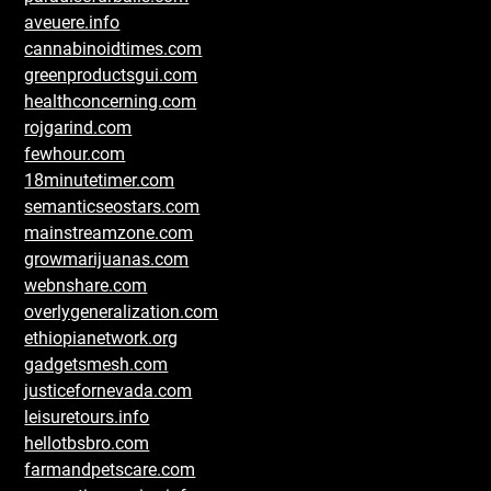
aveuere.info
cannabinoidtimes.com
greenproductsgui.com
healthconcerning.com
rojgarind.com
fewhour.com
18minutetimer.com
semanticseostars.com
mainstreamzone.com
growmarijuanas.com
webnshare.com
overlygeneralization.com
ethiopianetwork.org
gadgetsmesh.com
justicefornevada.com
leisuretours.info
hellotbsbro.com
farmandpetscare.com