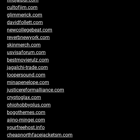
cultofjim.com
glimmerick.com
davidfollett.com
newcollegebeat.com
reverbnewyork.com
skinmerch.com
usvisaforum.com
bestmovierulz.com
jagalchi-trade.com
loopersound.com
minapenelope.com
justicereformalliance.com
cryptoglax.com
ohiohobbyplus.com
bogothemes.com
ajino-mingei.com
yourfreehost.info
cheapnorthfacejacketsm.com