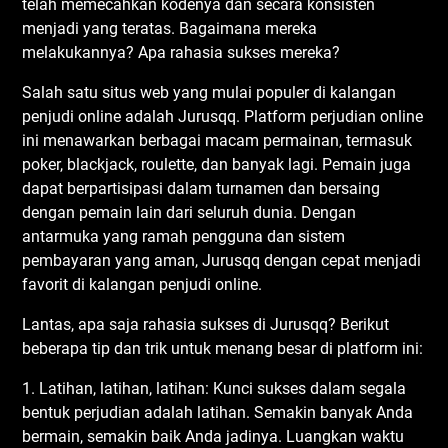
telah memecahkan kodenya dan secara konsisten
menjadi yang teratas. Bagaimana mereka
melakukannya? Apa rahasia sukses mereka?
Salah satu situs web yang mulai populer di kalangan
penjudi online adalah Jurusqq. Platform perjudian online
ini menawarkan berbagai macam permainan, termasuk
poker, blackjack, roulette, dan banyak lagi. Pemain juga
dapat berpartisipasi dalam turnamen dan bersaing
dengan pemain lain dari seluruh dunia. Dengan
antarmuka yang ramah pengguna dan sistem
pembayaran yang aman, Jurusqq dengan cepat menjadi
favorit di kalangan penjudi online.
Lantas, apa saja rahasia sukses di Jurusqq? Berikut
beberapa tip dan trik untuk menang besar di platform ini:
1. Latihan, latihan, latihan: Kunci sukses dalam segala
bentuk perjudian adalah latihan. Semakin banyak Anda
bermain, semakin baik Anda jadinya. Luangkan waktu