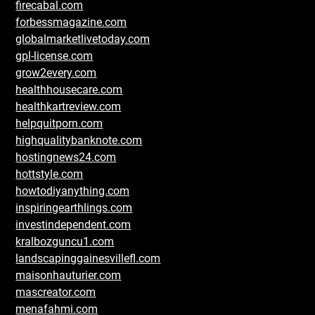
firecabal.com
forbessmagazine.com
globalmarketlivetoday.com
gpl-license.com
grow2every.com
healthhousecare.com
healthkartreview.com
helpquitporn.com
highqualitybanknote.com
hostingnews24.com
hottstyle.com
howtodiyanything.com
inspiringearthlings.com
investindependent.com
kralbozguncu1.com
landscapinggainesvillefl.com
maisonhauturier.com
mascreator.com
menafahmi.com