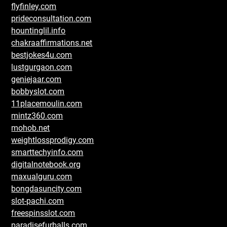
flyfinley.com
prideconsultation.com
hountinglil.info
chakraaffirmations.net
bestjokes4u.com
lustgurgaon.com
geniejaar.com
bobbyslot.com
11placemoulin.com
mintz360.com
mohob.net
weightlossprodigy.com
smarttechyinfo.com
digitalnotebook.org
maxualguru.com
bongdasuncity.com
slot-pachi.com
freespinsslot.com
paradisefurballs.com