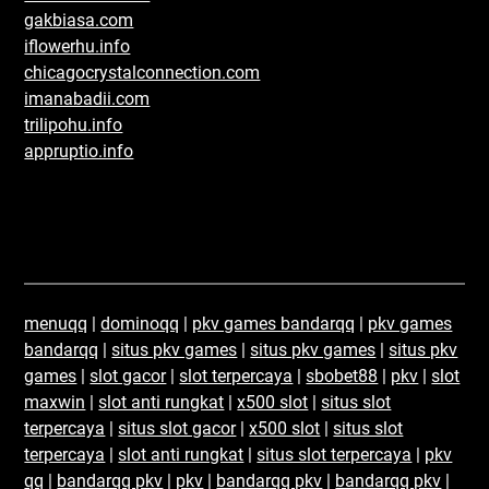
gakbiasa.com
iflowerhu.info
chicagocrystalconnection.com
imanabadii.com
trilipohu.info
appruptio.info
menuqq
|
dominoqq
|
pkv games bandarqq
|
pkv games
bandarqq
|
situs pkv games
|
situs pkv games
|
situs pkv
games
|
slot gacor
|
slot terpercaya
|
sbobet88
|
pkv
|
slot
maxwin
|
slot anti rungkat
|
x500 slot
|
situs slot
terpercaya
|
situs slot gacor
|
x500 slot
|
situs slot
terpercaya
|
slot anti rungkat
|
situs slot terpercaya
|
pkv
qq
|
bandarqq pkv
|
pkv
|
bandarqq pkv
|
bandarqq pkv
|