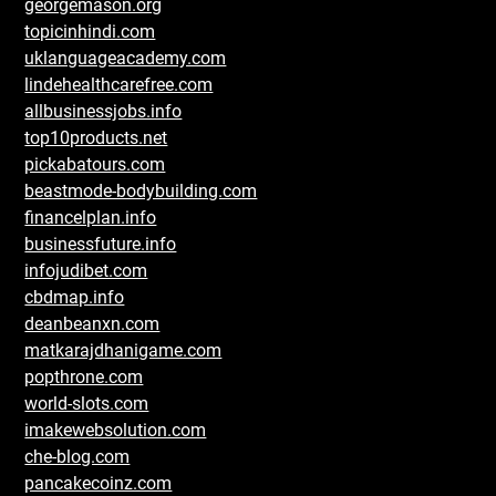
georgemason.org
topicinhindi.com
uklanguageacademy.com
lindehealthcarefree.com
allbusinessjobs.info
top10products.net
pickabatours.com
beastmode-bodybuilding.com
financelplan.info
businessfuture.info
infojudibet.com
cbdmap.info
deanbeanxn.com
matkarajdhanigame.com
popthrone.com
world-slots.com
imakewebsolution.com
che-blog.com
pancakecoinz.com