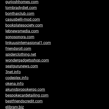
gurjoshhomes.com
tombradydiet.com
bonthaiclub.com
casusbelli-mod.com
bookplatesociety.com
lebnewsmedia.com
sonosonora.com
linkuusinternasional1.com
friendsroll.com
spiderclothing.net
wondergadgetsshop.com
seatgurunews.com
3net.info
codeplex.info
okena.info
akunidpropokerqq.com
bespokecardetailing.com
bestfriendscredit.com
elibrary.biz