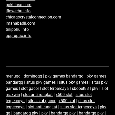
gakbiasa.com
iflowerhu.info
chicagocrystalconnection.com
imanabadii.com
trilipohu.info
appruptio.info
menuqq
|
dominoqq
|
pkv games bandarqq
|
pkv games
bandarqq
|
situs pkv games
|
situs pkv games
|
situs pkv
games
|
slot gacor
|
slot terpercaya
|
sbobet88
|
pkv
|
slot
maxwin
|
slot anti rungkat
|
x500 slot
|
situs slot
terpercaya
|
situs slot gacor
|
x500 slot
|
situs slot
terpercaya
|
slot anti rungkat
|
situs slot terpercaya
|
pkv
qq
|
bandarqq pkv
|
pkv
|
bandarqq pkv
|
bandarqq pkv
|