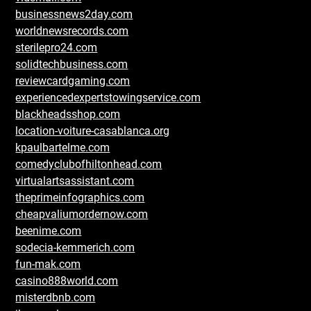
businessnews2day.com
worldnewsrecords.com
sterilepro24.com
solidtechbusiness.com
reviewcardgaming.com
experiencedexpertstowingservice.com
blackheadsshop.com
location-voiture-casablanca.org
kpaulbartelme.com
comedyclubofhiltonhead.com
virtualartsassistant.com
theprimeinfographics.com
cheapvaliumordernow.com
beenime.com
sodecia-kemmerich.com
fun-mak.com
casino888world.com
misterdbnb.com