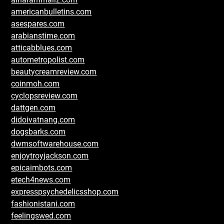
americanbulletins.com
asespares.com
arabianstime.com
atticabblues.com
autometropolist.com
beautycreamreview.com
coinmoh.com
cyclopsreview.com
dattgen.com
didoivatnang.com
dogsbarks.com
dwmsoftwarehouse.com
enjoytroyjackson.com
epicaimbots.com
etech4news.com
expresspsychedelicsshop.com
fashionistani.com
feelingswed.com