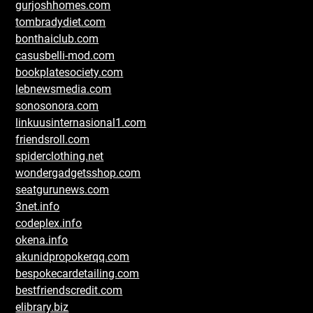
gurjoshhomes.com
tombradydiet.com
bonthaiclub.com
casusbelli-mod.com
bookplatesociety.com
lebnewsmedia.com
sonosonora.com
linkuusinternasional1.com
friendsroll.com
spiderclothing.net
wondergadgetsshop.com
seatgurunews.com
3net.info
codeplex.info
okena.info
akunidpropokerqq.com
bespokecardetailing.com
bestfriendscredit.com
elibrary.biz