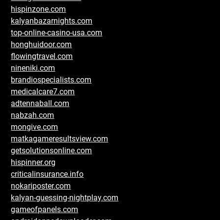
hispinzone.com
kalyanbazarnights.com
top-online-casino-usa.com
honghuidoor.com
flowingtravel.com
nineniki.com
brandiospecialists.com
medicalcare7.com
adtennaball.com
nabzah.com
mongive.com
matkagameresultsview.com
getsolutionsonline.com
hispinner.org
criticalinsurance.info
nokariposter.com
kalyan-guessing-nightplay.com
gameofpanels.com