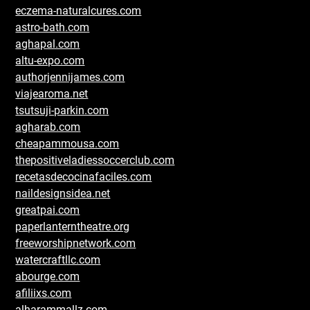
eczema-naturalcures.com
astro-bath.com
aghapal.com
altu-expo.com
authorjennijames.com
viajearoma.net
tsutsuji-parkin.com
agharab.com
cheapammousa.com
thepositiveladiessoccerclub.com
recetasdecocinafaciles.com
naildesignsidea.net
greatpai.com
paperlanterntheatre.org
freeworshipnetwork.com
watercraftllc.com
abourge.com
afiliixs.com
alharammallz.com