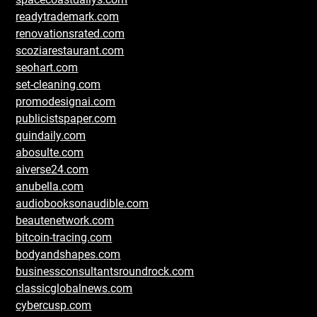
readytrademark.com
renovationsrated.com
scoziarestaurant.com
seohart.com
set-cleaning.com
promodesignai.com
publicistspaper.com
quindaily.com
abosulte.com
aiverse24.com
anubella.com
audiobooksonaudible.com
beautenetwork.com
bitcoin-tracing.com
bodyandshapes.com
businessconsultantsroundrock.com
classicglobalnews.com
cybercusp.com