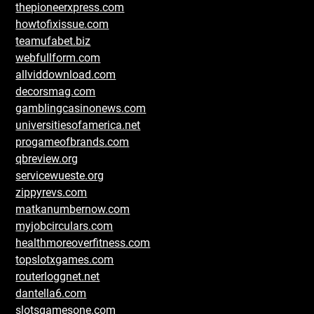
thepioneerxpress.com
howtofixissue.com
teamufabet.biz
webfullform.com
allviddownload.com
decorsmag.com
gamblingcasinonews.com
universitiesofamerica.net
progameofbrands.com
qbreview.org
servicewueste.org
zippyrevs.com
matkanumbernow.com
myjobcirculars.com
healthmoreoverfitness.com
topslotxgames.com
routerloggnet.net
dantella6.com
slotsgamesone.com