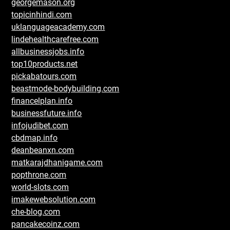
georgemason.org
topicinhindi.com
uklanguageacademy.com
lindehealthcarefree.com
allbusinessjobs.info
top10products.net
pickabatours.com
beastmode-bodybuilding.com
financelplan.info
businessfuture.info
infojudibet.com
cbdmap.info
deanbeanxn.com
matkarajdhanigame.com
popthrone.com
world-slots.com
imakewebsolution.com
che-blog.com
pancakecoinz.com