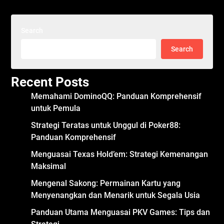
Search
Search
Recent Posts
Memahami DominoQQ: Panduan Komprehensif
untuk Pemula
Strategi Teratas untuk Unggul di Poker88:
Panduan Komprehensif
Menguasai Texas Hold’em: Strategi Kemenangan
Maksimal
Mengenal Sakong: Permainan Kartu yang
Menyenangkan dan Menarik untuk Segala Usia
Panduan Utama Menguasai PKV Games: Tips dan