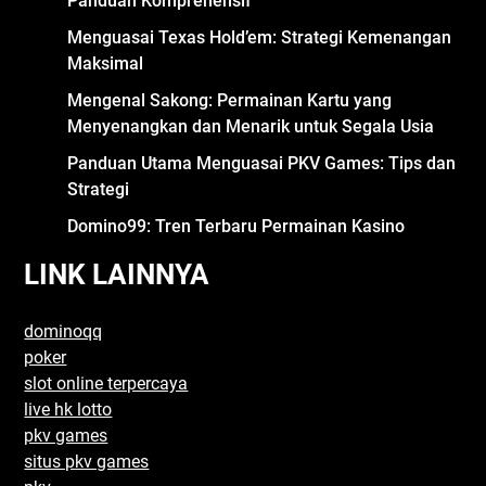
Panduan Komprehensif
Menguasai Texas Hold’em: Strategi Kemenangan
Maksimal
Mengenal Sakong: Permainan Kartu yang
Menyenangkan dan Menarik untuk Segala Usia
Panduan Utama Menguasai PKV Games: Tips dan
Strategi
Domino99: Tren Terbaru Permainan Kasino
LINK LAINNYA
dominoqq
poker
slot online terpercaya
live hk lotto
pkv games
situs pkv games