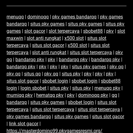
menuqq
|
dominoqq
|
pkv games bandarqq
|
pkv games
bandarqq
|
situs pkv games
|
situs pkv games
|
situs pkv
games
|
slot gacor
|
slot terpercaya
|
sbobet88
|
pkv
|
slot
maxwin
|
slot anti rungkat
|
x500 slot
|
situs slot
terpercaya
|
situs slot gacor
|
x500 slot
|
situs slot
terpercaya
|
slot anti rungkat
|
situs slot terpercaya
|
pkv
qq
|
bandarqq pkv
|
pkv
|
bandarqq pkv
|
bandarqq pkv
|
bandarqq pkv
|
pkv
|
pkv
|
pkv
|
situs pkv games
|
pkv qq
|
pkv qq
|
situs qq
|
pkv qq
|
situs pkv
|
pkv
|
pkv
|
pkv
|
situs slot gacor
|
sbobet login
|
sbobet login
|
sbobet88
login
|
login sbobet
|
situs pkv
|
situs pkv
|
menuqq pkv
|
murniqq pkv
|
hematqq pkv
|
pkv
|
dominoqq pkv
|
qq
|
bandarqq
|
situs pkv games
|
sbobet login
|
situs slot
terpercaya
|
situs slot terpercaya
|
situs slot terpercaya
|
pkv games bandarqq
|
situs pkv games
|
situs slot gacor
|
link slot gacor
|
https://masterdomino99.pkvgamesresmi.org/