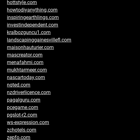
hottstyle.com
howtodiyanything.com
inspiringearthlings.com
investindependent.com
kralbozguncu1.com
landscapinggainesvillefl.com
maisonhauturier.com
mascreator.com
menafahmi.com
mukhtarmeer.com
nascartoday.com
nqted.com
nzdriverlicence.com
pagalguru.com
pcegame.com
pgslot-r2.com
ws-expression.com
zchotels.com
zepfo.com