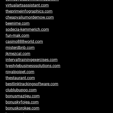
virtualartsassistant.com
theprimeinfographics.com
cheapvaliumordernow.com
beenime.com
sodecia-kemmerich.com
fun-mak.com
casino888world.com
misterdbnb.com
jkmezcal.com
intervaltrainingexercises.com
tyestylebusinesssolutions.com
royalpoipet.com
thestaurant.com
bestlinktrackingsoftware.com
clublubupoo.com
bonusmazijeu.com
bonuskyfojea.com
bonuskorokee.com