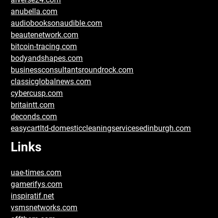
anubella.com
audiobooksonaudible.com
beautenetwork.com
bitcoin-tracing.com
bodyandshapes.com
businessconsultantsroundrock.com
classicglobalnews.com
cybercusp.com
britaintt.com
deconds.com
easycartltd-domesticcleaningservicesedinburgh.com
Links
uae-times.com
gamerifys.com
inspiratif.net
vsmsnetworks.com