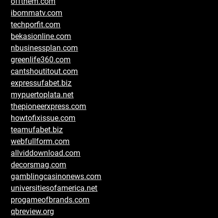
offthem.com
ibommatv.com
techporfit.com
bekasionline.com
nbusinessplan.com
greenlife360.com
cantshoutitout.com
expressufabet.biz
mypuertoplata.net
thepioneerxpress.com
howtofixissue.com
teamufabet.biz
webfullform.com
allviddownload.com
decorsmag.com
gamblingcasinonews.com
universitiesofamerica.net
progameofbrands.com
qbreview.org