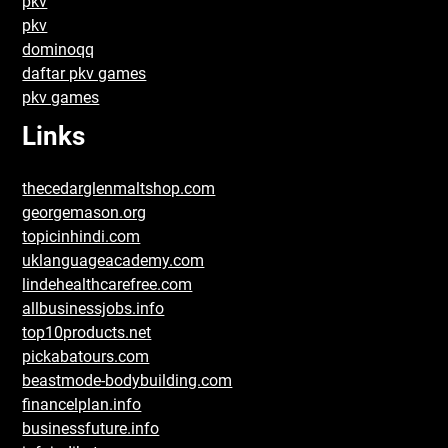
pkv
pkv
dominoqq
daftar pkv games
pkv games
Links
thecedarglenmaltshop.com
georgemason.org
topicinhindi.com
uklanguageacademy.com
lindehealthcarefree.com
allbusinessjobs.info
top10products.net
pickabatours.com
beastmode-bodybuilding.com
financelplan.info
businessfuture.info