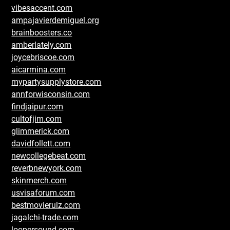
vibesaccent.com
ampajavierdemiguel.org
brainboosters.co
amberlately.com
joycebriscoe.com
aicarmina.com
mypartysupplystore.com
annforwisconsin.com
findjaipur.com
cultofjim.com
glimmerick.com
davidfollett.com
newcollegebeat.com
reverbnewyork.com
skinmerch.com
usvisaforum.com
bestmovierulz.com
jagalchi-trade.com
loopersound.com