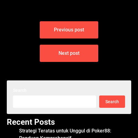
Post
Previous post
navigation
Next post
Search
Search
Recent Posts
Strategi Teratas untuk Unggul di Poker88: