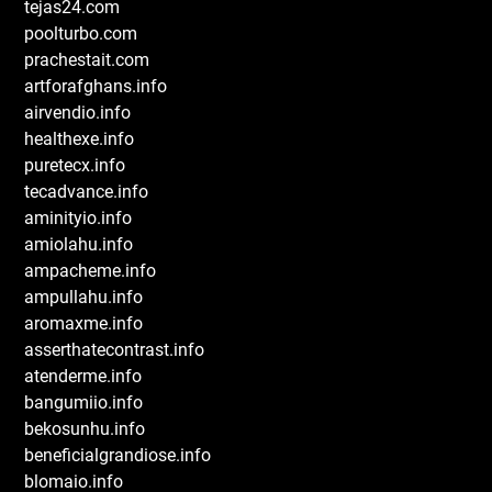
tejas24.com
poolturbo.com
prachestait.com
artforafghans.info
airvendio.info
healthexe.info
puretecx.info
tecadvance.info
aminityio.info
amiolahu.info
ampacheme.info
ampullahu.info
aromaxme.info
asserthatecontrast.info
atenderme.info
bangumiio.info
bekosunhu.info
beneficialgrandiose.info
blomaio.info