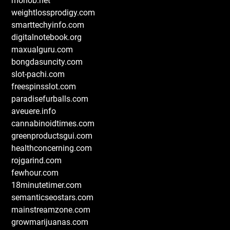
mohob.net
weightlossprodigy.com
smarttechyinfo.com
digitalnotebook.org
maxualguru.com
bongdasuncity.com
slot-pachi.com
freespinsslot.com
paradisefurballs.com
aveuere.info
cannabinoidtimes.com
greenproductsgui.com
healthconcerning.com
rojgarind.com
fewhour.com
18minutetimer.com
semanticseostars.com
mainstreamzone.com
growmarijuanas.com