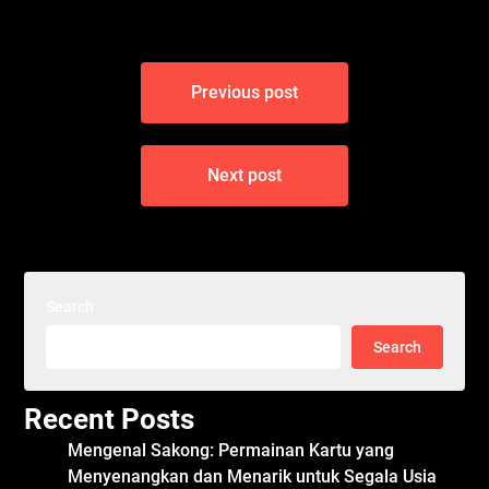
Post
Previous post
navigation
Next post
Search
Search
Recent Posts
Mengenal Sakong: Permainan Kartu yang
Menyenangkan dan Menarik untuk Segala Usia