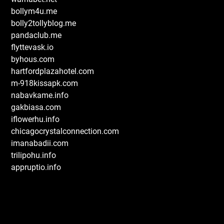
bollym4u.me
bolly2tollyblog.me
pandaclub.me
flyttevask.io
byhous.com
hartfordplazahotel.com
m-918kissapk.com
nabavkame.info
gakbiasa.com
iflowerhu.info
chicagocrystalconnection.com
imanabadii.com
trilipohu.info
appruptio.info