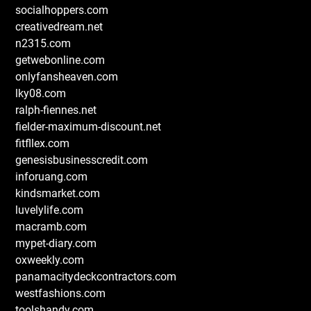
socialhoppers.com
creativedream.net
n2315.com
getwebonline.com
onlyfansheaven.com
lky08.com
ralph-fiennes.net
fielder-maximum-discount.net
fitfllex.com
genesisbusinesscredit.com
inforuang.com
kindsmarket.com
luvelylife.com
macramb.com
mypet-diary.com
oxweekly.com
panamacitydeckcontractors.com
westfashions.com
toolshandy.com