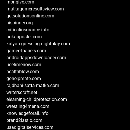
mongive.com
matkagameresultsview.com
getsolutionsonline.com
hispinner.org
criticalinsurance.info
nokariposter.com
kalyan-guessing-nightplay.com
gameofpanels.com
androidappsdownloader.com
usetimenow.com
healthblow.com
gohelpmate.com
rajdhani-satta-matka.com
writerscraft.net
elearning-childprotection.com
wrestling4mena.com
knowledgeforall.info
brand2lastio.com
usadigitalservices.com