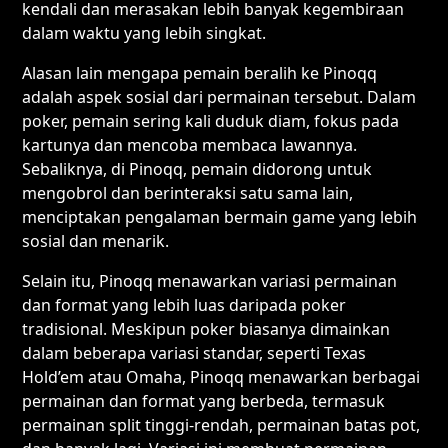
kendali dan merasakan lebih banyak kegembiraan
dalam waktu yang lebih singkat.
Alasan lain mengapa pemain beralih ke Pinoqq
adalah aspek sosial dari permainan tersebut. Dalam
poker, pemain sering kali duduk diam, fokus pada
kartunya dan mencoba membaca lawannya.
Sebaliknya, di Pinoqq, pemain didorong untuk
mengobrol dan berinteraksi satu sama lain,
menciptakan pengalaman bermain game yang lebih
sosial dan menarik.
Selain itu, Pinoqq menawarkan variasi permainan
dan format yang lebih luas daripada poker
tradisional. Meskipun poker biasanya dimainkan
dalam beberapa variasi standar, seperti Texas
Hold’em atau Omaha, Pinoqq menawarkan berbagai
permainan dan format yang berbeda, termasuk
permainan split tinggi-rendah, permainan batas pot,