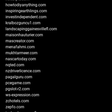
howtodiyanything.com
inspiringearthlings.com
investindependent.com
kralbozguncu1.com
landscapinggainesvillefl.com
maisonhauturier.com
mascreator.com
menafahmi.com
mukhtarmeer.com
nascartoday.com
nqted.com
nzdriverlicence.com
pagalguru.com
pcegame.com
pgslot-r2.com
ws-expression.com
zchotels.com
zepfo.com