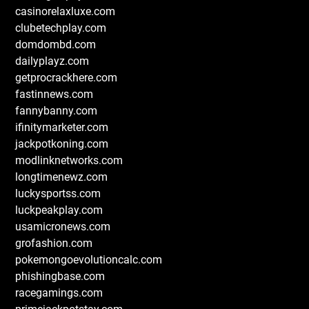
casinorelaxluxe.com
clubetechplay.com
domdombd.com
dailyplayz.com
getprocrackhere.com
fastinnews.com
fannybanny.com
ifinitymarketer.com
jackpotkoning.com
modlinknetworks.com
longtimenewz.com
luckysportss.com
luckpeakplay.com
usamicronews.com
grofashion.com
pokemongoevolutioncalc.com
phishingbase.com
racegamings.com