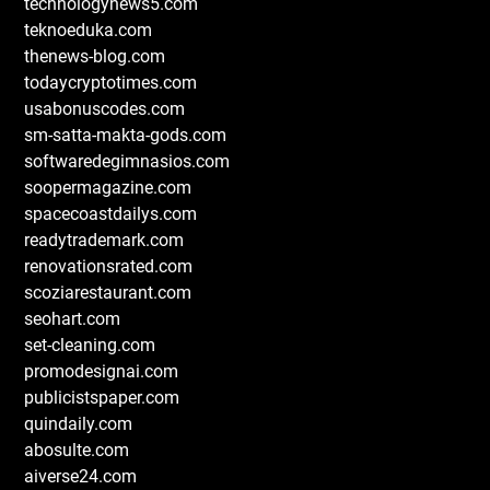
technologynews5.com
teknoeduka.com
thenews-blog.com
todaycryptotimes.com
usabonuscodes.com
sm-satta-makta-gods.com
softwaredegimnasios.com
soopermagazine.com
spacecoastdailys.com
readytrademark.com
renovationsrated.com
scoziarestaurant.com
seohart.com
set-cleaning.com
promodesignai.com
publicistspaper.com
quindaily.com
abosulte.com
aiverse24.com