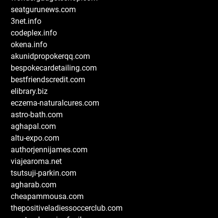
seatgurunews.com
3net.info
codeplex.info
okena.info
akunidpropokerqq.com
bespokecardetailing.com
bestfriendscredit.com
elibrary.biz
eczema-naturalcures.com
astro-bath.com
aghapal.com
altu-expo.com
authorjennijames.com
viajearoma.net
tsutsuji-parkin.com
agharab.com
cheapammousa.com
thepositiveladiessoccerclub.com