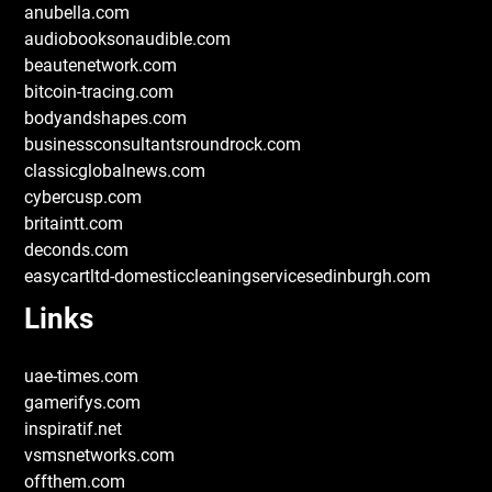
anubella.com
audiobooksonaudible.com
beautenetwork.com
bitcoin-tracing.com
bodyandshapes.com
businessconsultantsroundrock.com
classicglobalnews.com
cybercusp.com
britaintt.com
deconds.com
easycartltd-domesticcleaningservicesedinburgh.com
Links
uae-times.com
gamerifys.com
inspiratif.net
vsmsnetworks.com
offthem.com