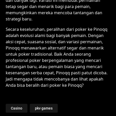
dan banyak lagi. Variasi ini membuat permainan
tetap segar dan menarik bagi para pemain,
memungkinkan mereka mencoba tantangan dan
strategi baru.
Secara keseluruhan, peralihan dari poker ke Pinoqq
adalah evolusi alami bagi banyak pemain. Dengan
aksi cepat, suasana sosial, dan variasi permainan,
Pinoqq menawarkan alternatif segar dan menarik
untuk poker tradisional. Baik Anda seorang
profesional poker berpengalaman yang mencari
tantangan baru, atau pemain biasa yang mencari
kesenangan serba cepat, Pinoqq pasti patut dicoba.
Jadi mengapa tidak mencobanya dan lihat apakah
Anda bisa beralih dari poker ke Pinoqq?
Casino
pkv games