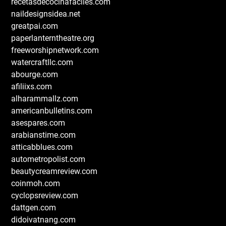
recetasdecocinafaciles.com
naildesignsidea.net
greatpai.com
paperlanterntheatre.org
freeworshipnetwork.com
watercraftllc.com
abourge.com
afiliixs.com
alharammallz.com
americanbulletins.com
asespares.com
arabianstime.com
atticabblues.com
autometropolist.com
beautycreamreview.com
coinmoh.com
cyclopsreview.com
dattgen.com
didoivatnang.com