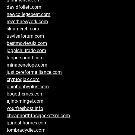
davidfollett.com
newcollegebeat.com
reverbnewyork.com
skinmerch.com
usvisaforum.com
bestmovierulz.com
jagalchi-trade.com
loopersound.com
minapenelope.com
justicereformalliance.com
cryptoglax.com
ohiohobbyplus.com
bogothemes.com
ajino-mingei.com
yourfreehost.info
cheapnorthfacejacketsm.com
gurjoshhomes.com
tombradydiet.com