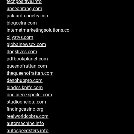
techpositive.info
unseonrang.com
pak-urdu-poetry.com
blogcetra.com
internetmarketingsolutions.co
ollystvs.com
globalnewscx.com
dogslives.com
pdfbookplanet.com
queenofrattan.com
thequeenofrattan.com
denohubpro.com
blades-knife.com
one-piece-spoiler.com
studiooneiota.com
findingcasino.org
realworldcobra.com
automachine.info
autospeedsters.info