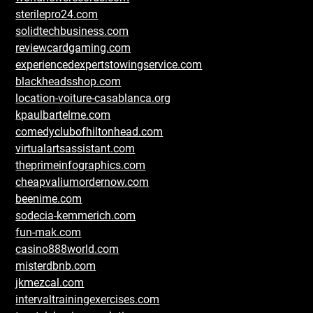
sterilepro24.com
solidtechbusiness.com
reviewcardgaming.com
experiencedexpertstowingservice.com
blackheadsshop.com
location-voiture-casablanca.org
kpaulbartelme.com
comedyclubofhiltonhead.com
virtualartsassistant.com
theprimeinfographics.com
cheapvaliumordernow.com
beenime.com
sodecia-kemmerich.com
fun-mak.com
casino888world.com
misterdbnb.com
jkmezcal.com
intervaltrainingexercises.com