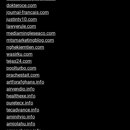
dokteroce.com
journal-francais.com
justintv10.com
lawyerule.com
mediamingleseaco.com
mtsmarketingblog.com
nghekiemtien.com
wasirku.com
tejas24.com
poolturbo.com
prachestait.com
artforafghans.info
airvendio.info
healthexe.info
puretecx.info
tecadvance.info
aminityio.info
amiolahu.info