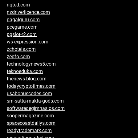
nqted.com
nzdriverlicence.com
pagalguru.com
pcegame.com
pgslot-r2.com
ws-expression.com
zchotels.com
zepfo.com
technologynews5.com
teknoeduka.com
thenews-blog.com
todaycryptotimes.com
usabonuscodes.com
sm-satta-makta-gods.com
softwaredegimnasios.com
soopermagazine.com
spacecoastdailys.com
readytrademark.com
renovationsrated.com