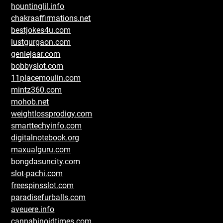
hountinglil.info
chakraaffirmations.net
bestjokes4u.com
lustgurgaon.com
geniejaar.com
bobbyslot.com
11placemoulin.com
mintz360.com
mohob.net
weightlossprodigy.com
smarttechyinfo.com
digitalnotebook.org
maxualguru.com
bongdasuncity.com
slot-pachi.com
freespinsslot.com
paradisefurballs.com
aveuere.info
cannabinoidtimes.com