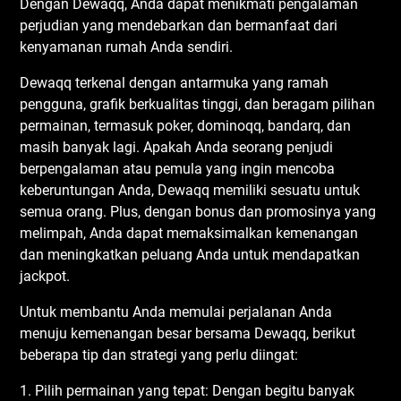
Dengan Dewaqq, Anda dapat menikmati pengalaman
perjudian yang mendebarkan dan bermanfaat dari
kenyamanan rumah Anda sendiri.
Dewaqq terkenal dengan antarmuka yang ramah
pengguna, grafik berkualitas tinggi, dan beragam pilihan
permainan, termasuk poker, dominoqq, bandarq, dan
masih banyak lagi. Apakah Anda seorang penjudi
berpengalaman atau pemula yang ingin mencoba
keberuntungan Anda, Dewaqq memiliki sesuatu untuk
semua orang. Plus, dengan bonus dan promosinya yang
melimpah, Anda dapat memaksimalkan kemenangan
dan meningkatkan peluang Anda untuk mendapatkan
jackpot.
Untuk membantu Anda memulai perjalanan Anda
menuju kemenangan besar bersama Dewaqq, berikut
beberapa tip dan strategi yang perlu diingat:
1. Pilih permainan yang tepat: Dengan begitu banyak