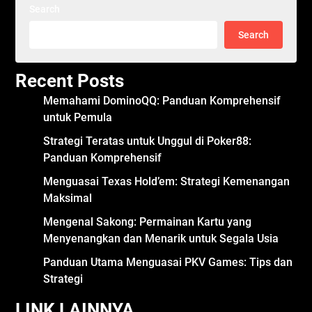
Search
Search
Recent Posts
Memahami DominoQQ: Panduan Komprehensif
untuk Pemula
Strategi Teratas untuk Unggul di Poker88:
Panduan Komprehensif
Menguasai Texas Hold’em: Strategi Kemenangan
Maksimal
Mengenal Sakong: Permainan Kartu yang
Menyenangkan dan Menarik untuk Segala Usia
Panduan Utama Menguasai PKV Games: Tips dan
Strategi
LINK LAINNYA