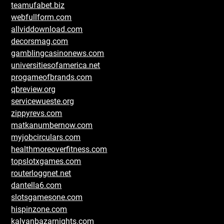
teamufabet.biz
webfullform.com
allviddownload.com
decorsmag.com
gamblingcasinonews.com
universitiesofamerica.net
progameofbrands.com
qbreview.org
servicewueste.org
zippyrevs.com
matkanumbernow.com
myjobcirculars.com
healthmoreoverfitness.com
topslotxgames.com
routerloggnet.net
dantella6.com
slotsgamesone.com
hispinzone.com
kalyanbazarnights.com