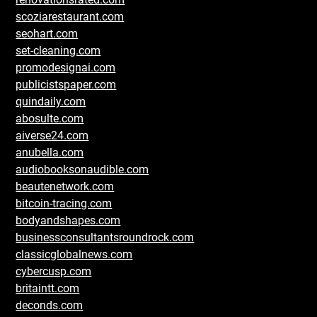
scoziarestaurant.com
seohart.com
set-cleaning.com
promodesignai.com
publicistspaper.com
quindaily.com
abosulte.com
aiverse24.com
anubella.com
audiobooksonaudible.com
beautenetwork.com
bitcoin-tracing.com
bodyandshapes.com
businessconsultantsroundrock.com
classicglobalnews.com
cybercusp.com
britaintt.com
deconds.com