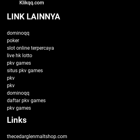
Klikqq.com
LINK LAINNYA
dominoqq
poker
slot online terpercaya
live hk lotto
pkv games
situs pkv games
pkv
pkv
dominoqq
daftar pkv games
pkv games
Links
thecedarglenmaltshop.com