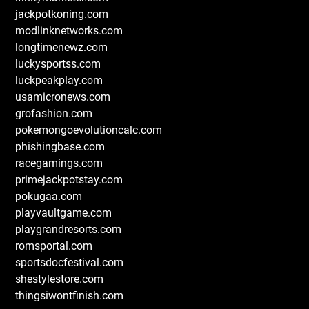
jackpotkoning.com
modlinknetworks.com
longtimenewz.com
luckysportss.com
luckpeakplay.com
usamicronews.com
grofashion.com
pokemongoevolutioncalc.com
phishingbase.com
racegamings.com
primejackpotstay.com
pokugaa.com
playvaultgame.com
playgrandresorts.com
romsportal.com
sportsdocfestival.com
shestylestore.com
thingsiwontfinish.com