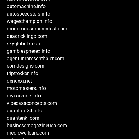
automachine.info
autospeedsters.info
wagerchampion.info
monomousumicontest.com
deadricklingo.com
skyglobefx.com
gamblespherex.info
agentur-ramsenthaler.com
eomdesigns.com
triptrekker.info
gendxxi.net
motomasters.info
mycarzone.info
vibecasaconcepts.com
quantum24.info
quantenki.com
businessmagazineusa.com
medicwellcare.com