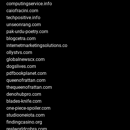
computingservice.info
caiofracini.com
techpositive.info
unseonrang.com
pak-urdu-poetry.com
blogcetra.com
internetmarketingsolutions.co
ollystvs.com
globalnewscx.com
dogslives.com
pdfbookplanet.com
queenofrattan.com
thequeenofrattan.com
denohubpro.com
blades-knife.com
one-piece-spoiler.com
studiooneiota.com
findingcasino.org
realworldcobra.com