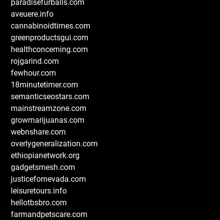
paradisefurballs.com
aveuere.info
cannabinoidtimes.com
greenproductsgui.com
healthconcerning.com
rojgarind.com
fewhour.com
18minutetimer.com
semanticseostars.com
mainstreamzone.com
growmarijuanas.com
webnshare.com
overlygeneralization.com
ethiopianetwork.org
gadgetsmesh.com
justicefornevada.com
leisuretours.info
hellotbsbro.com
farmandpetscare.com