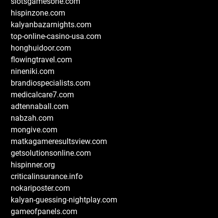
slotsgamesone.com
hispinzone.com
kalyanbazarnights.com
top-online-casino-usa.com
honghuidoor.com
flowingtravel.com
nineniki.com
brandiospecialists.com
medicalcare7.com
adtennaball.com
nabzah.com
mongive.com
matkagameresultsview.com
getsolutionsonline.com
hispinner.org
criticalinsurance.info
nokariposter.com
kalyan-guessing-nightplay.com
gameofpanels.com