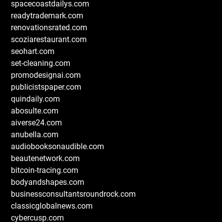
spacecoastdailys.com
readytrademark.com
renovationsrated.com
scoziarestaurant.com
seohart.com
set-cleaning.com
promodesignai.com
publicistspaper.com
quindaily.com
abosulte.com
aiverse24.com
anubella.com
audiobooksonaudible.com
beautenetwork.com
bitcoin-tracing.com
bodyandshapes.com
businessconsultantsroundrock.com
classicglobalnews.com
cybercusp.com