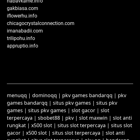
nabavkame.info
gakbiasa.com
iflowerhu.info
chicagocrystalconnection.com
imanabadii.com
trilipohu.info
appruptio.info
menuqq
|
dominoqq
|
pkv games bandarqq
|
pkv
games bandarqq
|
situs pkv games
|
situs pkv
games
|
situs pkv games
|
slot gacor
|
slot
terpercaya
|
sbobet88
|
pkv
|
slot maxwin
|
slot anti
rungkat
|
x500 slot
|
situs slot terpercaya
|
situs slot
gacor
|
x500 slot
|
situs slot terpercaya
|
slot anti