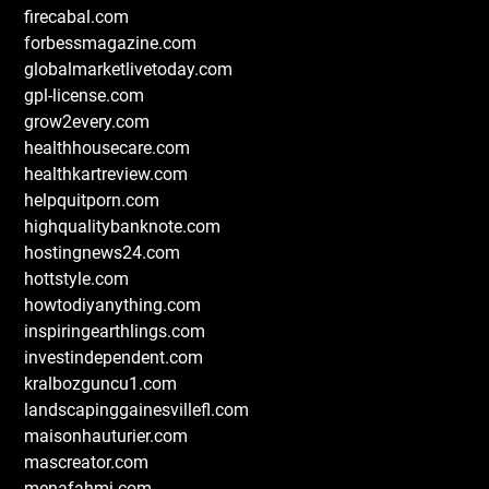
firecabal.com
forbessmagazine.com
globalmarketlivetoday.com
gpl-license.com
grow2every.com
healthhousecare.com
healthkartreview.com
helpquitporn.com
highqualitybanknote.com
hostingnews24.com
hottstyle.com
howtodiyanything.com
inspiringearthlings.com
investindependent.com
kralbozguncu1.com
landscapinggainesvillefl.com
maisonhauturier.com
mascreator.com
menafahmi.com