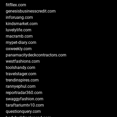
fitfllex.com
genesisbusinesscredit.com
inforuang.com
kindsmarket.com
luvelylife.com
macramb.com
mypet-diary.com
oxweekly.com
panamacitydeckcontractors.com
westfashions.com
toolshandy.com
travelstager.com
trendinspires.com
rannyephul.com
reportradar360.com
swaggyfashion.com
taraftariumtv10.com
questionquery.com