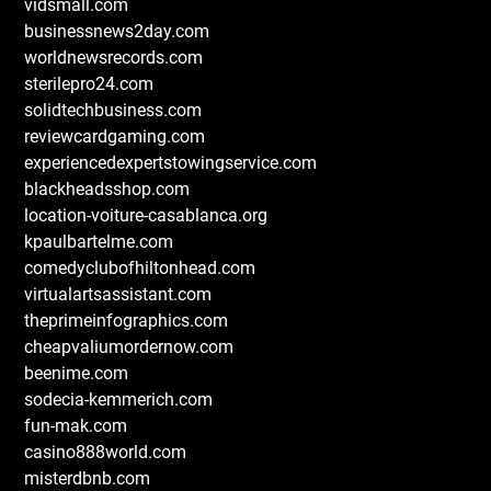
vidsmall.com
businessnews2day.com
worldnewsrecords.com
sterilepro24.com
solidtechbusiness.com
reviewcardgaming.com
experiencedexpertstowingservice.com
blackheadsshop.com
location-voiture-casablanca.org
kpaulbartelme.com
comedyclubofhiltonhead.com
virtualartsassistant.com
theprimeinfographics.com
cheapvaliumordernow.com
beenime.com
sodecia-kemmerich.com
fun-mak.com
casino888world.com
misterdbnb.com