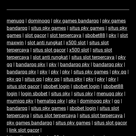
menuqq
|
dominoqq
|
pkv games bandarqq
|
pkv games
bandarqq
|
situs pkv games
|
situs pkv games
|
situs pkv
games
|
slot gacor
|
slot terpercaya
|
sbobet88
|
pkv
|
slot
maxwin
|
slot anti rungkat
|
x500 slot
|
situs slot
terpercaya
|
situs slot gacor
|
x500 slot
|
situs slot
terpercaya
|
slot anti rungkat
|
situs slot terpercaya
|
pkv
qq
|
bandarqq pkv
|
pkv
|
bandarqq pkv
|
bandarqq pkv
|
bandarqq pkv
|
pkv
|
pkv
|
pkv
|
situs pkv games
|
pkv qq
|
pkv qq
|
situs qq
|
pkv qq
|
situs pkv
|
pkv
|
pkv
|
pkv
|
situs slot gacor
|
sbobet login
|
sbobet login
|
sbobet88
login
|
login sbobet
|
situs pkv
|
situs pkv
|
menuqq pkv
|
murniqq pkv
|
hematqq pkv
|
pkv
|
dominoqq pkv
|
qq
|
bandarqq
|
situs pkv games
|
sbobet login
|
situs slot
terpercaya
|
situs slot terpercaya
|
situs slot terpercaya
|
pkv games bandarqq
|
situs pkv games
|
situs slot gacor
|
link slot gacor
|