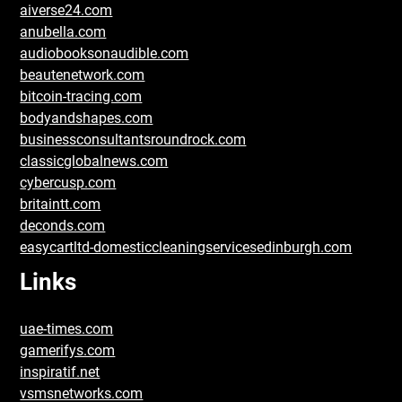
aiverse24.com
anubella.com
audiobooksonaudible.com
beautenetwork.com
bitcoin-tracing.com
bodyandshapes.com
businessconsultantsroundrock.com
classicglobalnews.com
cybercusp.com
britaintt.com
deconds.com
easycartltd-domesticcleaningservicesedinburgh.com
Links
uae-times.com
gamerifys.com
inspiratif.net
vsmsnetworks.com