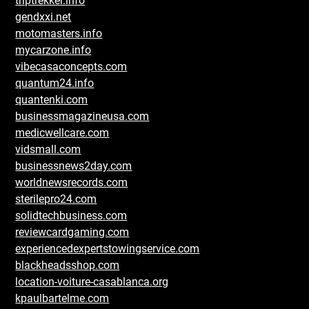
triptrekker.info
gendxxi.net
motomasters.info
mycarzone.info
vibecasaconcepts.com
quantum24.info
quantenki.com
businessmagazineusa.com
medicwellcare.com
vidsmall.com
businessnews2day.com
worldnewsrecords.com
sterilepro24.com
solidtechbusiness.com
reviewcardgaming.com
experiencedexpertstowingservice.com
blackheadsshop.com
location-voiture-casablanca.org
kpaulbartelme.com