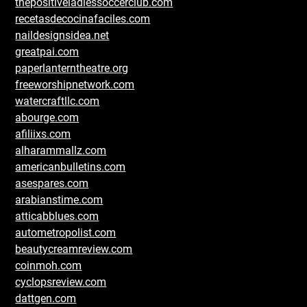
thepositiveladiessoccerclub.com
recetasdecocinafaciles.com
naildesignsidea.net
greatpai.com
paperlanterntheatre.org
freeworshipnetwork.com
watercraftllc.com
abourge.com
afiliixs.com
alharammallz.com
americanbulletins.com
asespares.com
arabianstime.com
atticabblues.com
autometropolist.com
beautycreamreview.com
coinmoh.com
cyclopsreview.com
dattgen.com