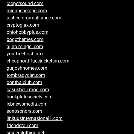
loopersound.com
minapenelope.com
justicereformalliance.com
cryptoglax.com
ohiohobbyplus.com
bogothemes.com
ajino-mingei.com
yourfreehost.info
cheapnorthfacejacketsm.com
gurjoshhomes.com
tombradydiet.com
bonthaiclub.com
casusbelli-mod.com
bookplatesociety.com
lebnewsmedia.com
sonosonora.com
linkuusinternasional1.com
friendsroll.com
spiderclothing.net