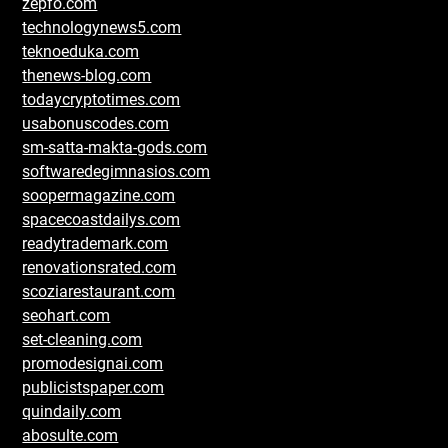
zepfo.com
technologynews5.com
teknoeduka.com
thenews-blog.com
todaycryptotimes.com
usabonuscodes.com
sm-satta-makta-gods.com
softwaredegimnasios.com
soopermagazine.com
spacecoastdailys.com
readytrademark.com
renovationsrated.com
scoziarestaurant.com
seohart.com
set-cleaning.com
promodesignai.com
publicistspaper.com
quindaily.com
abosulte.com