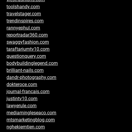
toolshandy.com
travelstager.com
trendinspires.com
rannyephul.com
reportradar360.com
swaggyfashion.com
taraftariumtv10.com
questionquery.com
bodybuildinglegend.com
brilliant-nails.com
dandr-photography.com
dokteroce.com
journal-francais.com
justintv10.com
lawyerule.com
mediamingleseaco.com
mtsmarketingblog.com
nghekiemtien.com