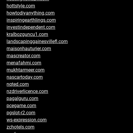
hottstyle.com
howtodiyanything.com
inspiringearthlings.com
investindependent.com
kralbozguncu1.com
landscapinggainesvillefl.com
maisonhauturier.com
mascreator.com
menafahmi.com
mukhtarmeer.com
nascartoday.com
nqted.com
nzdriverlicence.com
pagalguru.com
pcegame.com
pgslot-r2.com
ws-expression.com
zchotels.com