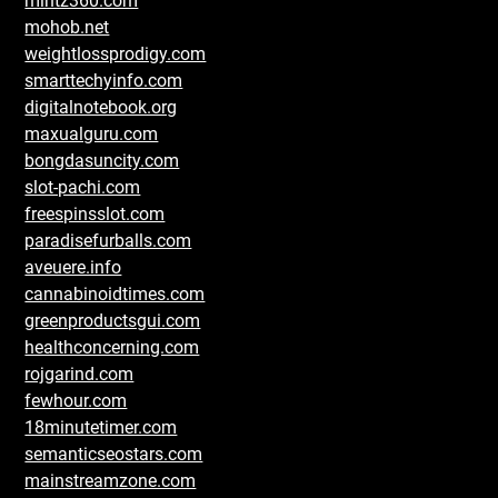
mintz360.com
mohob.net
weightlossprodigy.com
smarttechyinfo.com
digitalnotebook.org
maxualguru.com
bongdasuncity.com
slot-pachi.com
freespinsslot.com
paradisefurballs.com
aveuere.info
cannabinoidtimes.com
greenproductsgui.com
healthconcerning.com
rojgarind.com
fewhour.com
18minutetimer.com
semanticseostars.com
mainstreamzone.com