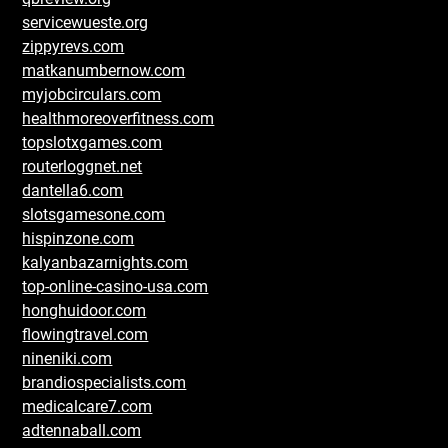
servicewueste.org
zippyrevs.com
matkanumbernow.com
myjobcirculars.com
healthmoreoverfitness.com
topslotxgames.com
routerloggnet.net
dantella6.com
slotsgamesone.com
hispinzone.com
kalyanbazarnights.com
top-online-casino-usa.com
honghuidoor.com
flowingtravel.com
nineniki.com
brandiospecialists.com
medicalcare7.com
adtennaball.com