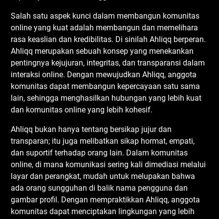
Salah satu aspek kunci dalam membangun komunitas
online yang kuat adalah membangun dan memelihara
rasa keaslian dan kredibilitas. Di sinilah Ahliqq berperan.
Ahliqq merupakan sebuah konsep yang menekankan
pentingnya kejujuran, integritas, dan transparansi dalam
interaksi online. Dengan mewujudkan Ahliqq, anggota
komunitas dapat membangun kepercayaan satu sama
lain, sehingga menghasilkan hubungan yang lebih kuat
dan komunitas online yang lebih kohesif.
Ahliqq bukan hanya tentang bersikap jujur ​​dan
transparan; itu juga melibatkan sikap hormat, empati,
dan suportif terhadap orang lain. Dalam komunitas
online, di mana komunikasi sering kali dimediasi melalui
layar dan perangkat, mudah untuk melupakan bahwa
ada orang sungguhan di balik nama pengguna dan
gambar profil. Dengan mempraktikkan Ahliqq, anggota
komunitas dapat menciptakan lingkungan yang lebih