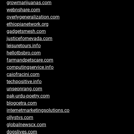
growmarijuanas.com
webnshare.com
overlygeneralization.com
ethiopianetwork.org
gadgetsmesh.com
justicefornevada.com
leisuretours.info
hellotbsbro.com
farmandpetscare.com
computingservice.info
caiofracini.com
techpositive.info
unseonrang.com
pak-urdu-poetry.com
blogcetra.com
internetmarketingsolutions.co
ollystvs.com
globalnewscx.com
dogslives.com