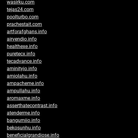
wasirku.com
tejas24.com
poolturbo.com
prachestait.com
artforafghans.info
airvendio.info
healthexe.info
puretecx.info
tecadvance.info
aminityio.info
amiolahu.info
ampacheme.info
ampullahu.info
aromaxme.info
asserthatecontrast.info
atenderme.info
bangumiio.info
bekosunhu.info
beneficialgrandiose.info