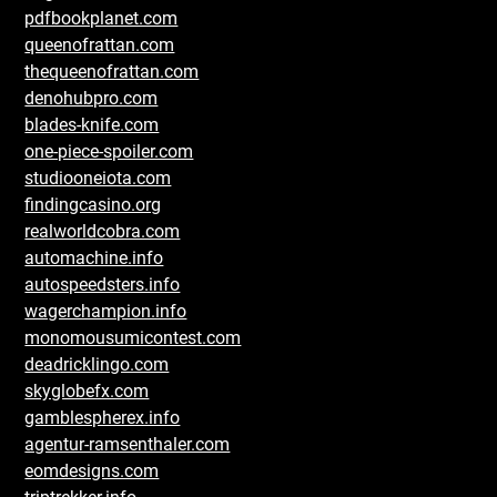
pdfbookplanet.com
queenofrattan.com
thequeenofrattan.com
denohubpro.com
blades-knife.com
one-piece-spoiler.com
studiooneiota.com
findingcasino.org
realworldcobra.com
automachine.info
autospeedsters.info
wagerchampion.info
monomousumicontest.com
deadricklingo.com
skyglobefx.com
gamblespherex.info
agentur-ramsenthaler.com
eomdesigns.com