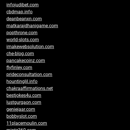
infojudibet.com
cbdmap.info
deanbeanxn.com
matkarajdhanigame.com
popthrone.com
world-slots.com
imakewebsolution.com
che-blog.com
pancakecoinz.com
flyfinley.com
prideconsultation.com
hountinglil.info
chakraaffirmations.net
bestjokes4u.com
lustgurgaon.com
geniejaar.com
bobbyslot.com
11placemoulin.com