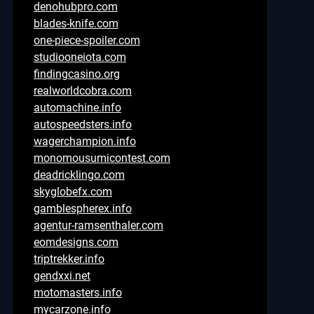
denohubpro.com
blades-knife.com
one-piece-spoiler.com
studiooneiota.com
findingcasino.org
realworldcobra.com
automachine.info
autospeedsters.info
wagerchampion.info
monomousumicontest.com
deadricklingo.com
skyglobefx.com
gamblespherex.info
agentur-ramsenthaler.com
eomdesigns.com
triptrekker.info
gendxxi.net
motomasters.info
mycarzone.info