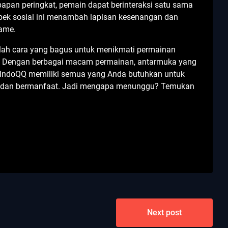
 papan peringkat, pemain dapat berinteraksi satu sama
pek sosial ini menambah lapisan kesenangan dan
ame.
lah cara yang bagus untuk menikmati permainan
n. Dengan berbagai macam permainan, antarmuka yang
 IndoQQ memiliki semua yang Anda butuhkan untuk
dan bermanfaat. Jadi mengapa menunggu? Temukan
Next post