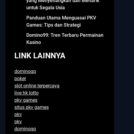
yang Menyenangkan dan Menarik
untuk Segala Usia
Panduan Utama Menguasai PKV
Games: Tips dan Strategi
Domino99: Tren Terbaru Permainan
Kasino
LINK LAINNYA
dominoqq
poker
slot online terpercaya
live hk lotto
pkv games
situs pkv games
pkv
pkv
dominoqq